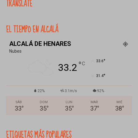
TRANSLATE
EL TIEMPO EN ALCALÁ
ALCALÁ DE HENARES
Nubes
°
33.6
°
C
33.2
°
31.4
22%
3.1m/s
92%
SÁB
DOM
LUN
MAR
MIÉ
33
°
35
°
35
°
37
°
38
°
ETIQUETAS MÁS POPULARES