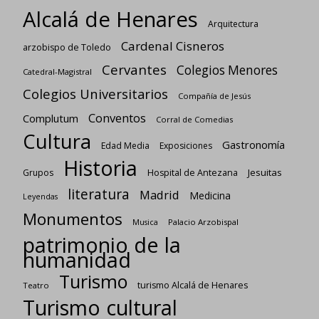
Alcalá de Henares
Arquitectura
Cardenal Cisneros
arzobispo de Toledo
Cervantes
Colegios Menores
Catedral-Magistral
Colegios Universitarios
Compañía de Jesús
Conventos
Complutum
Corral de Comedias
Cultura
Gastronomía
Edad Media
Exposiciones
Historia
Jesuitas
Grupos
Hospital de Antezana
literatura
Madrid
Medicina
Leyendas
Monumentos
Palacio Arzobispal
Musica
patrimonio de la
humanidad
Turismo
turismo Alcalá de Henares
Teatro
Turismo cultural