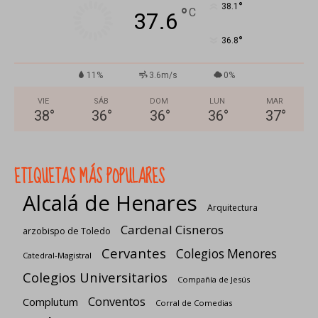
°
38.1
°
C
37.6
°
36.8
11%
3.6m/s
0%
VIE
SÁB
DOM
LUN
MAR
38
°
36
°
36
°
36
°
37
°
ETIQUETAS MÁS POPULARES
Alcalá de Henares
Arquitectura
Cardenal Cisneros
arzobispo de Toledo
Cervantes
Colegios Menores
Catedral-Magistral
Colegios Universitarios
Compañía de Jesús
Conventos
Complutum
Corral de Comedias