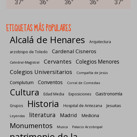
37
°
36
°
36
°
36
°
37
°
ETIQUETAS MÁS POPULARES
Alcalá de Henares
Arquitectura
Cardenal Cisneros
arzobispo de Toledo
Cervantes
Colegios Menores
Catedral-Magistral
Colegios Universitarios
Compañía de Jesús
Conventos
Complutum
Corral de Comedias
Cultura
Gastronomía
Edad Media
Exposiciones
Historia
Jesuitas
Grupos
Hospital de Antezana
literatura
Madrid
Medicina
Leyendas
Monumentos
Palacio Arzobispal
Musica
patrimonio de la