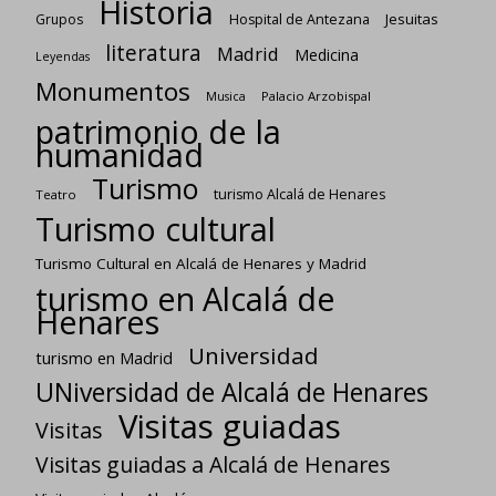
Historia
Jesuitas
Grupos
Hospital de Antezana
literatura
Madrid
Medicina
Leyendas
Monumentos
Palacio Arzobispal
Musica
patrimonio de la
humanidad
Turismo
turismo Alcalá de Henares
Teatro
Turismo cultural
Turismo Cultural en Alcalá de Henares y Madrid
turismo en Alcalá de
Henares
Universidad
turismo en Madrid
UNiversidad de Alcalá de Henares
Visitas guiadas
Visitas
Visitas guiadas a Alcalá de Henares