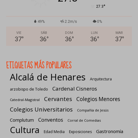
°
27.3
49%
2.2m/s
0%
VIE
SÁB
DOM
LUN
MAR
37
°
36
°
36
°
36
°
37
°
ETIQUETAS MÁS POPULARES
Alcalá de Henares
Arquitectura
Cardenal Cisneros
arzobispo de Toledo
Cervantes
Colegios Menores
Catedral-Magistral
Colegios Universitarios
Compañía de Jesús
Conventos
Complutum
Corral de Comedias
Cultura
Gastronomía
Edad Media
Exposiciones