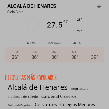
ALCALÁ DE HENARES
Cielo Claro
°
28
°
C
27.5
°
27
44%
3.1m/s
0%
DOM
LUN
MAR
MIÉ
JUE
36
°
36
°
36
°
38
°
39
°
ETIQUETAS MÁS POPULARES
Alcalá de Henares
Arquitectura
Cardenal Cisneros
arzobispo de Toledo
Cervantes
Colegios Menores
Catedral-Magistral