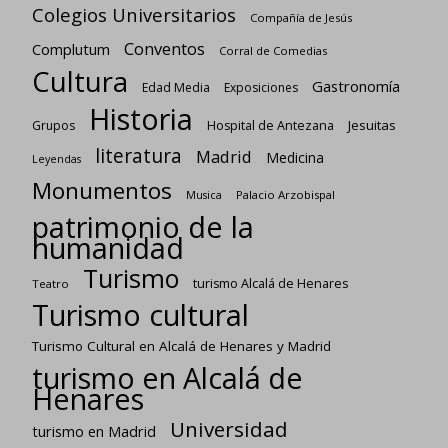
Colegios Universitarios
Compañía de Jesús
Conventos
Complutum
Corral de Comedias
Cultura
Gastronomía
Edad Media
Exposiciones
Historia
Jesuitas
Grupos
Hospital de Antezana
literatura
Madrid
Medicina
Leyendas
Monumentos
Palacio Arzobispal
Musica
patrimonio de la
humanidad
Turismo
turismo Alcalá de Henares
Teatro
Turismo cultural
Turismo Cultural en Alcalá de Henares y Madrid
turismo en Alcalá de
Henares
Universidad
turismo en Madrid