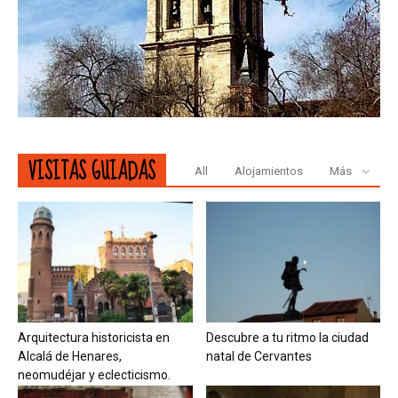
VISITAS GUIADAS
All
Alojamientos
Más
Arquitectura historicista en
Descubre a tu ritmo la ciudad
Alcalá de Henares,
natal de Cervantes
neomudéjar y eclecticismo.