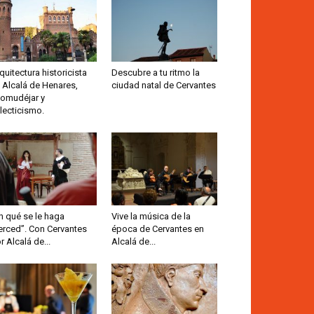
quitectura historicista
Descubre a tu ritmo la
 Alcalá de Henares,
ciudad natal de Cervantes
omudéjar y
lecticismo.
n qué se le haga
Vive la música de la
rced”. Con Cervantes
época de Cervantes en
r Alcalá de...
Alcalá de...