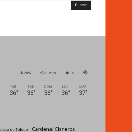
28%
3.1m/s
0%
VIE
SÁB
DOM
LUN
MAR
36
°
36
°
36
°
36
°
37
°
Cardenal Cisneros
bispo de Toledo