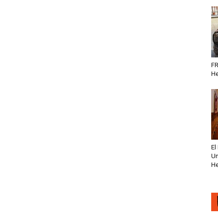
FR
He
El
Un
He