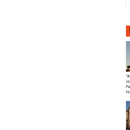
“A
ci
Pa
H