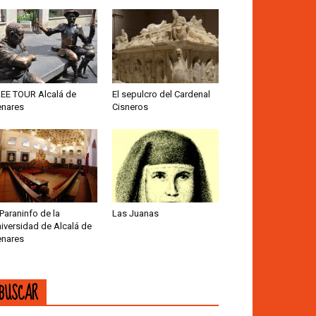
EE TOUR Alcalá de
El sepulcro del Cardenal
nares
Cisneros
 Paraninfo de la
Las Juanas
iversidad de Alcalá de
nares
BUSCAR