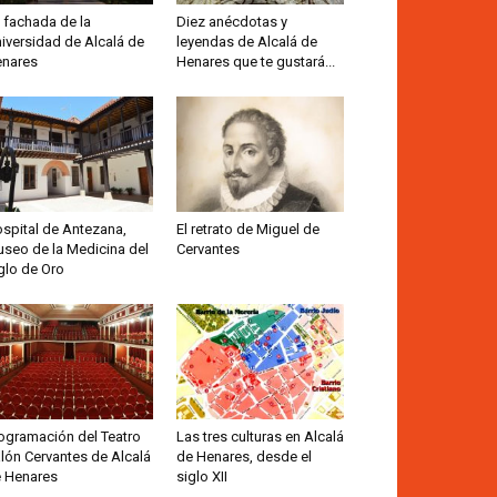
 fachada de la
Diez anécdotas y
iversidad de Alcalá de
leyendas de Alcalá de
nares
Henares que te gustará...
spital de Antezana,
El retrato de Miguel de
seo de la Medicina del
Cervantes
glo de Oro
ogramación del Teatro
Las tres culturas en Alcalá
lón Cervantes de Alcalá
de Henares, desde el
 Henares
siglo XII