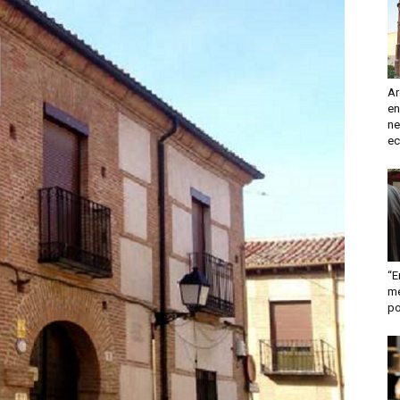
turismo
Ar
en
y
ne
ec
mas
“E
me
po