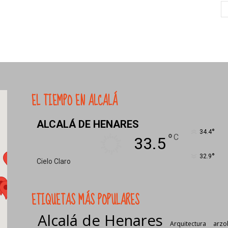
EL TIEMPO EN ALCALÁ
ALCALÁ DE HENARES
°
34.4
°
C
33.5
°
32.9
Cielo Claro
ETIQUETAS MÁS POPULARES
Alcalá de Henares
Arquitectura
arzo