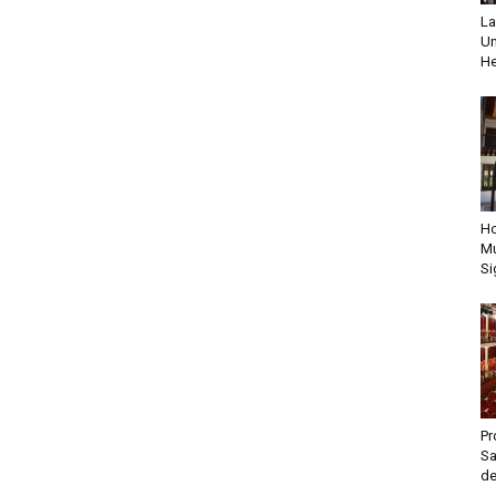
La
Un
He
Ho
Mu
Si
Pr
Sa
de