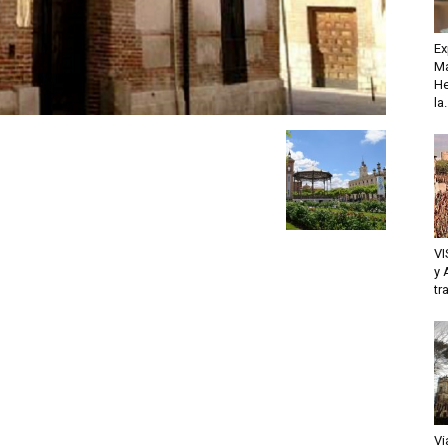
Ex
Ma
He
la.
VI
y 
tr
Vi