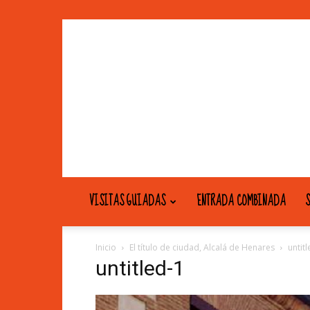
VISITAS GUIADAS
ENTRADA COMBINADA
S
Inicio
El título de ciudad, Alcalá de Henares
untit
untitled-1