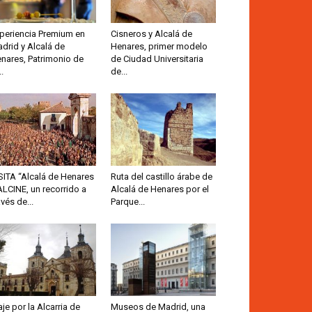
periencia Premium en
Cisneros y Alcalá de
drid y Alcalá de
Henares, primer modelo
nares, Patrimonio de
de Ciudad Universitaria
..
de...
SITA “Alcalá de Henares
Ruta del castillo árabe de
ALCINE, un recorrido a
Alcalá de Henares por el
avés de...
Parque...
aje por la Alcarria de
Museos de Madrid, una