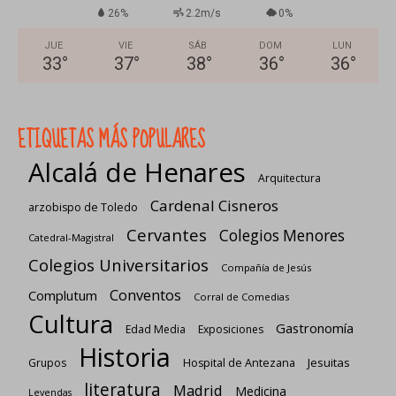
26%
2.2m/s
0%
JUE
VIE
SÁB
DOM
LUN
33
°
37
°
38
°
36
°
36
°
ETIQUETAS MÁS POPULARES
Alcalá de Henares
Arquitectura
Cardenal Cisneros
arzobispo de Toledo
Cervantes
Colegios Menores
Catedral-Magistral
Colegios Universitarios
Compañía de Jesús
Conventos
Complutum
Corral de Comedias
Cultura
Gastronomía
Edad Media
Exposiciones
Historia
Jesuitas
Grupos
Hospital de Antezana
literatura
Madrid
Medicina
Leyendas