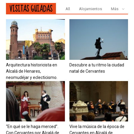
VISITAS GUIADAS
All
Alojamientos
Más
Arquitectura historicista en
Descubre a tu ritmo la ciudad
Alcalá de Henares,
natal de Cervantes
neomudéjar y eclecticismo.
“En qué se le haga merced”.
Vive la música de la época de
Con Cervantes por Alcalá de...
Cervantes en Alcalá de...