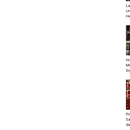
La
Un
He
Ho
Mu
Si
Pr
Sa
de