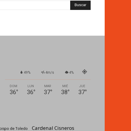
49%
4m/s
4%
DOM
LUN
MAR
MIÉ
JUE
36
°
36
°
37
°
38
°
37
°
Cardenal Cisneros
bispo de Toledo