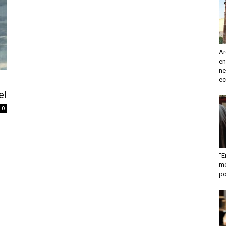
turismo
Ar
en
y
ne
ec
el
0
mas
“E
me
po