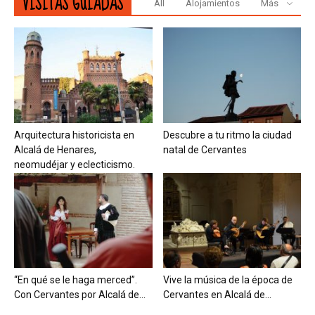
VISITAS GUIADAS
All
Alojamientos
Más
Arquitectura historicista en
Descubre a tu ritmo la ciudad
Alcalá de Henares,
natal de Cervantes
neomudéjar y eclecticismo.
“En qué se le haga merced”.
Vive la música de la época de
Con Cervantes por Alcalá de...
Cervantes en Alcalá de...