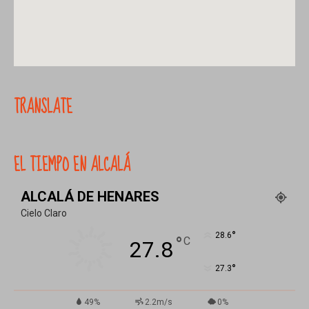
TRANSLATE
EL TIEMPO EN ALCALÁ
ALCALÁ DE HENARES
Cielo Claro
°
28.6
°
C
27.8
°
27.3
49%
2.2m/s
0%