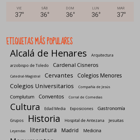
VIE
SÁB
DOM
LUN
MAR
37
°
36
°
36
°
36
°
37
°
ETIQUETAS MÁS POPULARES
Alcalá de Henares
Arquitectura
Cardenal Cisneros
arzobispo de Toledo
Cervantes
Colegios Menores
Catedral-Magistral
Colegios Universitarios
Compañía de Jesús
Conventos
Complutum
Corral de Comedias
Cultura
Gastronomía
Edad Media
Exposiciones
Historia
Jesuitas
Grupos
Hospital de Antezana
literatura
Madrid
Medicina
Leyendas