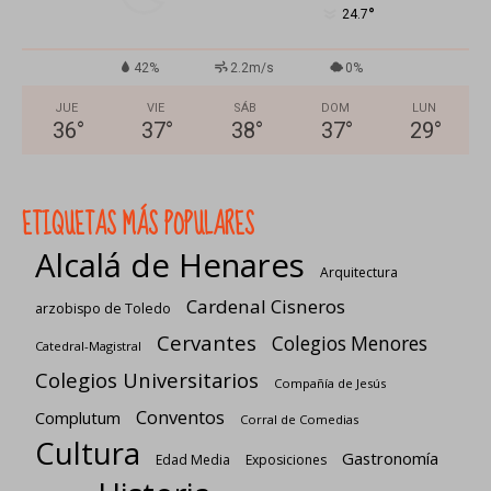
°
24.7
42%
2.2m/s
0%
JUE
VIE
SÁB
DOM
LUN
36
°
37
°
38
°
37
°
29
°
ETIQUETAS MÁS POPULARES
Alcalá de Henares
Arquitectura
Cardenal Cisneros
arzobispo de Toledo
Cervantes
Colegios Menores
Catedral-Magistral
Colegios Universitarios
Compañía de Jesús
Conventos
Complutum
Corral de Comedias
Cultura
Gastronomía
Edad Media
Exposiciones