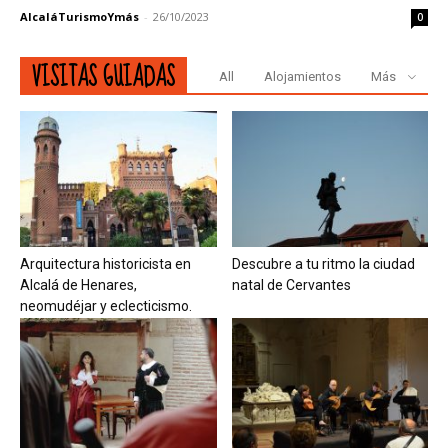
AlcaláTurismoYmás
-
26/10/2023
0
VISITAS GUIADAS
All
Alojamientos
Más
Arquitectura historicista en
Descubre a tu ritmo la ciudad
Alcalá de Henares,
natal de Cervantes
neomudéjar y eclecticismo.