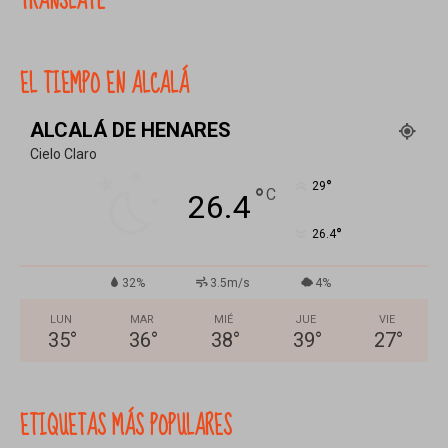
TRANSLATE
EL TIEMPO EN ALCALÁ
ALCALÁ DE HENARES
Cielo Claro
°
29
°
C
26.4
°
26.4
32%
3.5m/s
4%
LUN
MAR
MIÉ
JUE
VIE
35
°
36
°
38
°
39
°
27
°
ETIQUETAS MÁS POPULARES