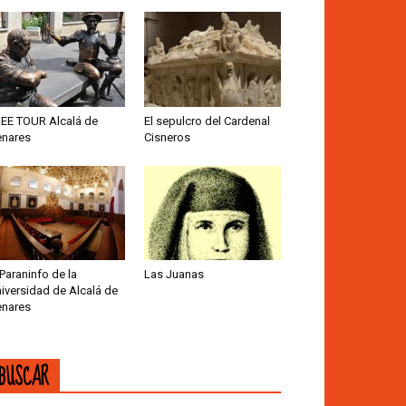
EE TOUR Alcalá de
El sepulcro del Cardenal
nares
Cisneros
 Paraninfo de la
Las Juanas
iversidad de Alcalá de
nares
BUSCAR