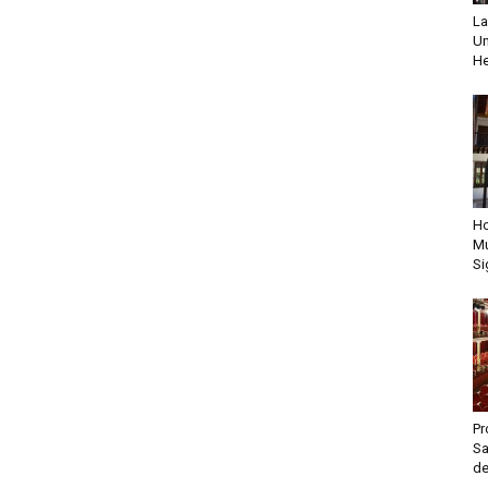
La
Un
He
Ho
Mu
Si
Pr
Sa
de