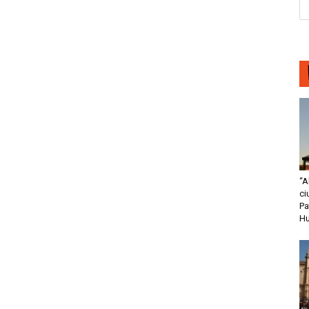
“A
ci
Pa
H