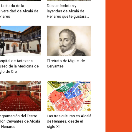
 fachada de la
Diez anécdotas y
iversidad de Alcalá de
leyendas de Alcalá de
nares
Henares que te gustará...
spital de Antezana,
El retrato de Miguel de
seo de la Medicina del
Cervantes
glo de Oro
ogramación del Teatro
Las tres culturas en Alcalá
lón Cervantes de Alcalá
de Henares, desde el
 Henares
siglo XII