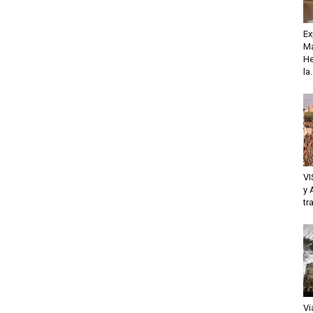
Ex
Ma
He
la.
VI
y 
tr
Vi