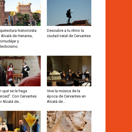
quitectura historicista
Descubre a tu ritmo la
 Alcalá de Henares,
ciudad natal de Cervantes
omudéjar y
lecticismo.
n qué se le haga
Vive la música de la
rced”. Con Cervantes
época de Cervantes en
r Alcalá de...
Alcalá de...