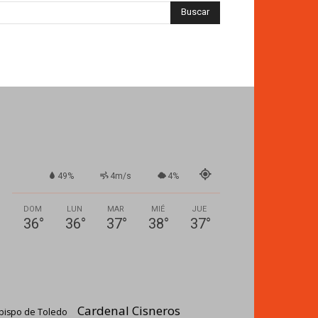
49%
4m/s
4%
DOM
LUN
MAR
MIÉ
JUE
36
°
36
°
37
°
38
°
37
°
Cardenal Cisneros
bispo de Toledo