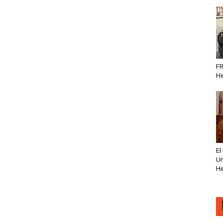
FR
He
El
Un
He