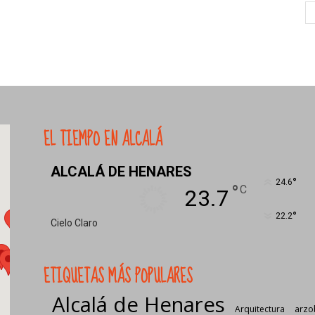
EL TIEMPO EN ALCALÁ
ALCALÁ DE HENARES
°
24.6
°
C
23.7
°
22.2
Cielo Claro
ETIQUETAS MÁS POPULARES
Alcalá de Henares
Arquitectura
arzo