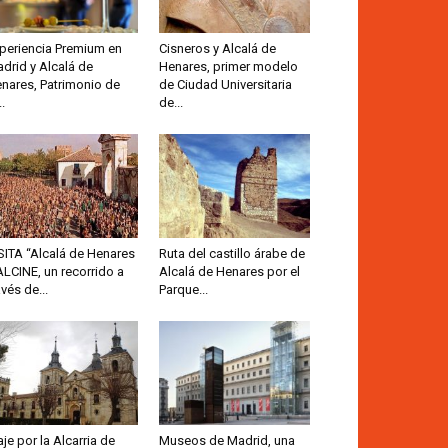
periencia Premium en
Cisneros y Alcalá de
drid y Alcalá de
Henares, primer modelo
nares, Patrimonio de
de Ciudad Universitaria
..
de...
SITA “Alcalá de Henares
Ruta del castillo árabe de
ALCINE, un recorrido a
Alcalá de Henares por el
avés de...
Parque...
aje por la Alcarria de
Museos de Madrid, una