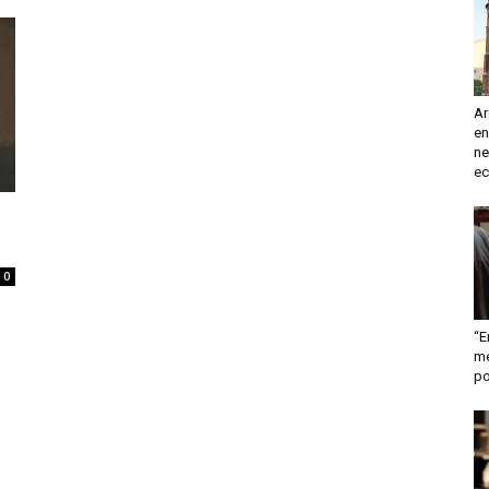
turismo
Ar
en
y
ne
ec
0
mas
“E
me
po