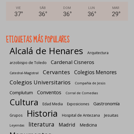
VIE
SÁB
DOM
LUN
MAR
37
°
36
°
36
°
36
°
29
°
ETIQUETAS MÁS POPULARES
Alcalá de Henares
Arquitectura
Cardenal Cisneros
arzobispo de Toledo
Cervantes
Colegios Menores
Catedral-Magistral
Colegios Universitarios
Compañía de Jesús
Conventos
Complutum
Corral de Comedias
Cultura
Gastronomía
Edad Media
Exposiciones
Historia
Jesuitas
Grupos
Hospital de Antezana
literatura
Madrid
Medicina
Leyendas