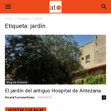
Inicio
Etiquetas
Jardín
Etiqueta: jardín
Blog de historia
El jardín del antiguo Hospital de Antezana
AlcaláTurismoYmás
-
26/06/2019
0