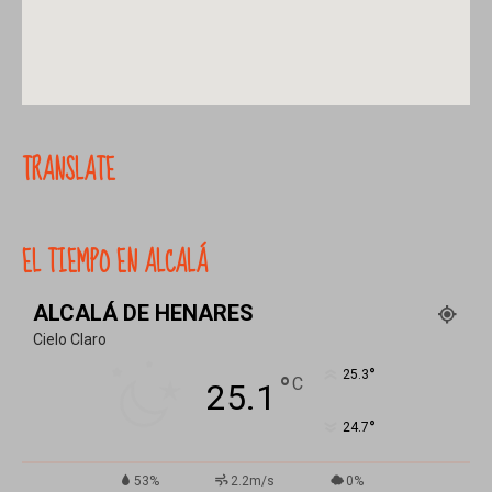
TRANSLATE
EL TIEMPO EN ALCALÁ
ALCALÁ DE HENARES
Cielo Claro
°
25.3
°
C
25.1
°
24.7
53%
2.2m/s
0%