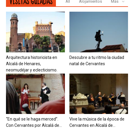
VISITAS GUIADAS
All
Alojamientos
Más
Arquitectura historicista en
Descubre a tu ritmo la ciudad
Alcalá de Henares,
natal de Cervantes
neomudéjar y eclecticismo.
“En qué se le haga merced”.
Vive la música de la época de
Con Cervantes por Alcalá de...
Cervantes en Alcalá de...