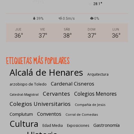
°
28.1
39%
0.5m/s
0%
JUE
VIE
SÁB
DOM
LUN
36
°
37
°
38
°
37
°
36
°
ETIQUETAS MÁS POPULARES
Alcalá de Henares
Arquitectura
Cardenal Cisneros
arzobispo de Toledo
Cervantes
Colegios Menores
Catedral-Magistral
Colegios Universitarios
Compañía de Jesús
Conventos
Complutum
Corral de Comedias
Cultura
Gastronomía
Edad Media
Exposiciones