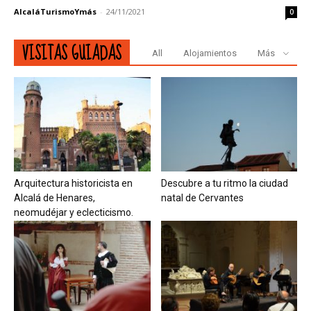
AlcaláTurismoYmás
-
24/11/2021
0
VISITAS GUIADAS
All
Alojamientos
Más
Arquitectura historicista en
Descubre a tu ritmo la ciudad
Alcalá de Henares,
natal de Cervantes
neomudéjar y eclecticismo.