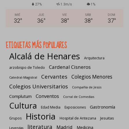
27%
1.3m/s
1%
MIÉ
JUE
VIE
SÁB
DOM
32
°
36
°
38
°
38
°
37
°
ETIQUETAS MÁS POPULARES
Alcalá de Henares
Arquitectura
Cardenal Cisneros
arzobispo de Toledo
Cervantes
Colegios Menores
Catedral-Magistral
Colegios Universitarios
Compañía de Jesús
Conventos
Complutum
Corral de Comedias
Cultura
Gastronomía
Edad Media
Exposiciones
Historia
Jesuitas
Grupos
Hospital de Antezana
literatura
Madrid
Medicina
Leyendas