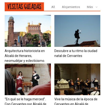
VISITAS GUIADAS
All
Alojamientos
Más
Arquitectura historicista en
Descubre a tu ritmo la ciudad
Alcalá de Henares,
natal de Cervantes
neomudéjar y eclecticismo.
“En qué se le haga merced”.
Vive la música de la época de
Con Cervantes por Alcalá de...
Cervantes en Alcalá de...