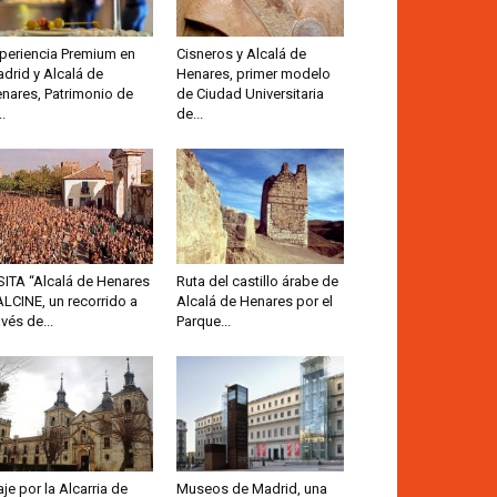
periencia Premium en
Cisneros y Alcalá de
drid y Alcalá de
Henares, primer modelo
nares, Patrimonio de
de Ciudad Universitaria
..
de...
SITA “Alcalá de Henares
Ruta del castillo árabe de
ALCINE, un recorrido a
Alcalá de Henares por el
avés de...
Parque...
aje por la Alcarria de
Museos de Madrid, una