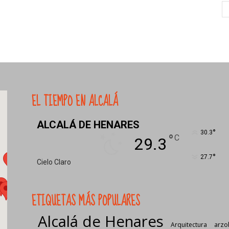
EL TIEMPO EN ALCALÁ
ALCALÁ DE HENARES
°
30.3
°
C
29.3
°
27.7
Cielo Claro
ETIQUETAS MÁS POPULARES
Alcalá de Henares
Arquitectura
arzo