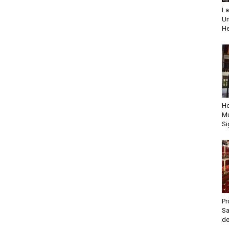
La
Un
He
Ho
Mu
Si
Pr
Sa
de