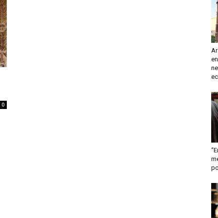
turismo
Ar
en
y
ne
ec
0
mas
“E
me
po