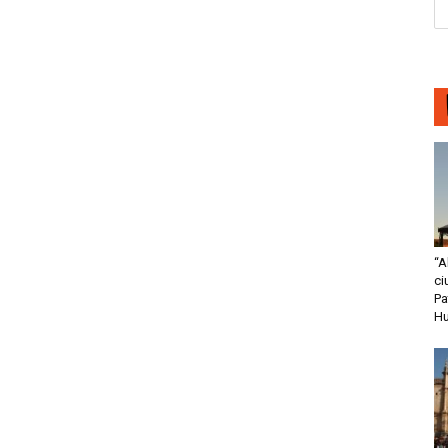
“A
ci
Pa
H