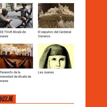
EE TOUR Alcalá de
El sepulcro del Cardenal
nares
Cisneros
 Paraninfo de la
Las Juanas
iversidad de Alcalá de
nares
BUSCAR