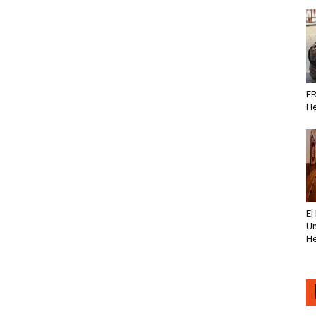
FR
He
El
Un
He