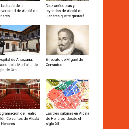
 fachada de la
Diez anécdotas y
iversidad de Alcalá de
leyendas de Alcalá de
nares
Henares que te gustará...
spital de Antezana,
El retrato de Miguel de
seo de la Medicina del
Cervantes
glo de Oro
ogramación del Teatro
Las tres culturas en Alcalá
lón Cervantes de Alcalá
de Henares, desde el
 Henares
siglo XII