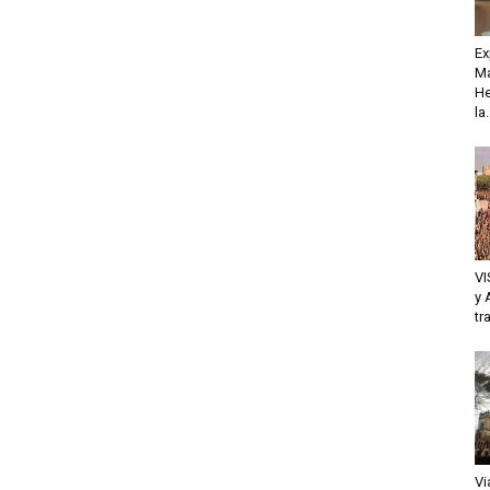
Ex
Ma
He
la.
VI
y 
tr
Vi