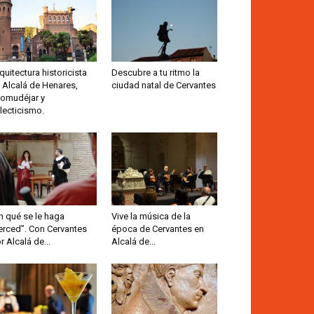
quitectura historicista
Descubre a tu ritmo la
 Alcalá de Henares,
ciudad natal de Cervantes
omudéjar y
lecticismo.
n qué se le haga
Vive la música de la
rced”. Con Cervantes
época de Cervantes en
r Alcalá de...
Alcalá de...