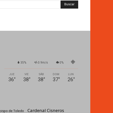
35%
0.9m/s
0%
JUE
VIE
SÁB
DOM
LUN
36
°
38
°
38
°
37
°
26
°
Cardenal Cisneros
bispo de Toledo