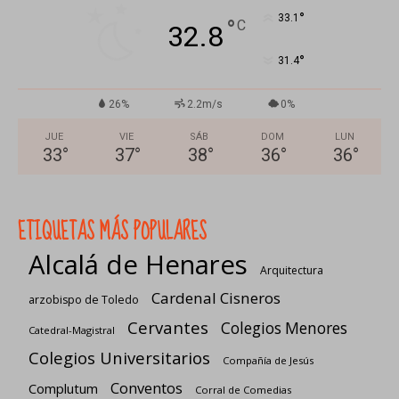
°
33.1
°
C
32.8
°
31.4
26%
2.2m/s
0%
JUE
VIE
SÁB
DOM
LUN
33
°
37
°
38
°
36
°
36
°
ETIQUETAS MÁS POPULARES
Alcalá de Henares
Arquitectura
Cardenal Cisneros
arzobispo de Toledo
Cervantes
Colegios Menores
Catedral-Magistral
Colegios Universitarios
Compañía de Jesús
Conventos
Complutum
Corral de Comedias