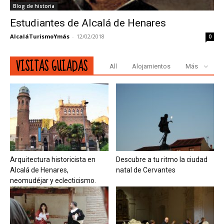
Blog de historia
Estudiantes de Alcalá de Henares
AlcaláTurismoYmás
-
12/02/2018
0
VISITAS GUIADAS
All
Alojamientos
Más
Arquitectura historicista en
Descubre a tu ritmo la ciudad
Alcalá de Henares,
natal de Cervantes
neomudéjar y eclecticismo.