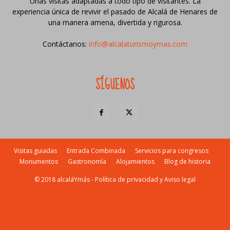
Unas visitas adaptadas a todo tipo de visitantes. La
experiencia única de revivir el pasado de Alcalá de Henares de
una manera amena, divertida y rigurosa.
Contáctanos:
info@alcalaturismoymas.com
SÍGUENOS
Visitas guiadas
Entrada Combinada
Servicios para congresos
Monumentos
Gastronomía
Alojamientos
Blog de historia
© 2018 alcaláYmás -
Política de privacidad y Aviso legal