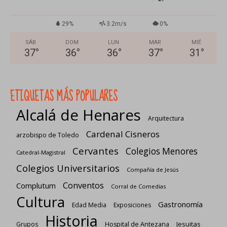
29%
3.2m/s
0%
SÁB
DOM
LUN
MAR
MIÉ
37
°
36
°
36
°
37
°
31
°
ETIQUETAS MÁS POPULARES
Alcalá de Henares
Arquitectura
Cardenal Cisneros
arzobispo de Toledo
Cervantes
Colegios Menores
Catedral-Magistral
Colegios Universitarios
Compañía de Jesús
Conventos
Complutum
Corral de Comedias
Cultura
Gastronomía
Edad Media
Exposiciones
Historia
Jesuitas
Grupos
Hospital de Antezana