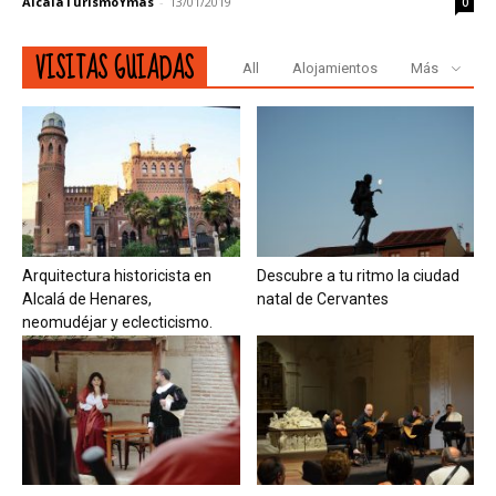
AlcaláTurismoYmás
-
13/01/2019
0
VISITAS GUIADAS
All
Alojamientos
Más
Arquitectura historicista en
Descubre a tu ritmo la ciudad
Alcalá de Henares,
natal de Cervantes
neomudéjar y eclecticismo.