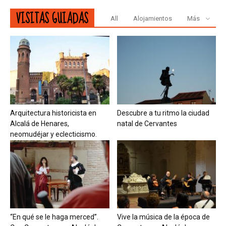
VISITAS GUIADAS
All
Alojamientos
Más
Arquitectura historicista en
Descubre a tu ritmo la ciudad
Alcalá de Henares,
natal de Cervantes
neomudéjar y eclecticismo.
“En qué se le haga merced”.
Vive la música de la época de