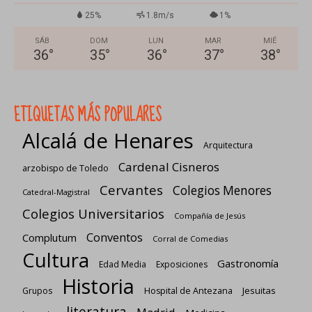
25%
1.8m/s
1%
SÁB
DOM
LUN
MAR
MIÉ
36
°
35
°
36
°
37
°
38
°
ETIQUETAS MÁS POPULARES
Alcalá de Henares
Arquitectura
Cardenal Cisneros
arzobispo de Toledo
Cervantes
Colegios Menores
Catedral-Magistral
Colegios Universitarios
Compañía de Jesús
Conventos
Complutum
Corral de Comedias
Cultura
Gastronomía
Edad Media
Exposiciones
Historia
Jesuitas
Grupos
Hospital de Antezana
literatura