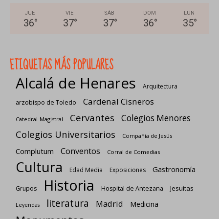
JUE
VIE
SÁB
DOM
LUN
36
°
37
°
37
°
36
°
35
°
ETIQUETAS MÁS POPULARES
Alcalá de Henares
Arquitectura
Cardenal Cisneros
arzobispo de Toledo
Cervantes
Colegios Menores
Catedral-Magistral
Colegios Universitarios
Compañía de Jesús
Conventos
Complutum
Corral de Comedias
Cultura
Gastronomía
Edad Media
Exposiciones
Historia
Jesuitas
Grupos
Hospital de Antezana
literatura
Madrid
Medicina
Leyendas