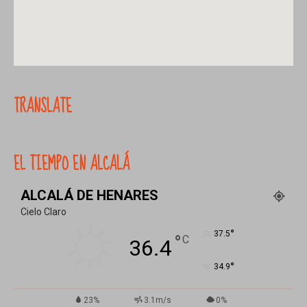
TRANSLATE
EL TIEMPO EN ALCALÁ
ALCALÁ DE HENARES
Cielo Claro
°
37.5
°
C
36.4
°
34.9
23%
3.1m/s
0%