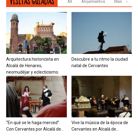
VISITAS GUIADAS
All
Alojamientos
Más
Arquitectura historicista en
Descubre a tu ritmo la ciudad
Alcalá de Henares,
natal de Cervantes
neomudéjar y eclecticismo.
“En qué se le haga merced”.
Vive la música de la época de
Con Cervantes por Alcalá de...
Cervantes en Alcalá de...