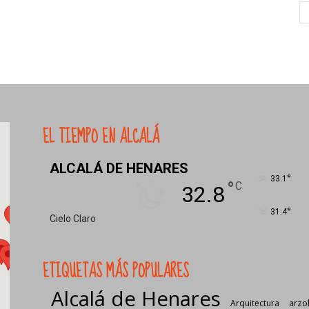
EL TIEMPO EN ALCALÁ
ALCALÁ DE HENARES
°
33.1
°
C
32.8
°
31.4
Cielo Claro
ETIQUETAS MÁS POPULARES
Alcalá de Henares
Arquitectura
arzo