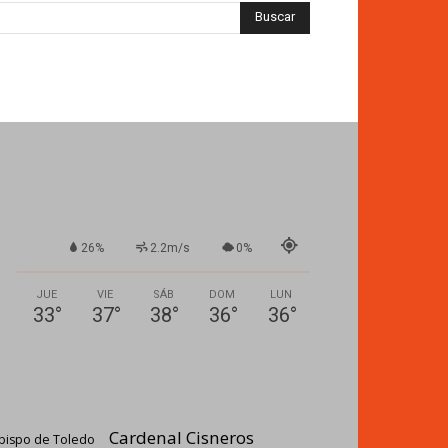
26%
2.2m/s
0%
JUE
VIE
SÁB
DOM
LUN
33
°
37
°
38
°
36
°
36
°
Cardenal Cisneros
bispo de Toledo