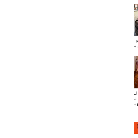
FR
He
El
Un
He