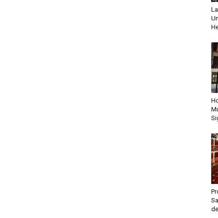
La
Un
He
Ho
Mu
Si
Pr
Sa
de