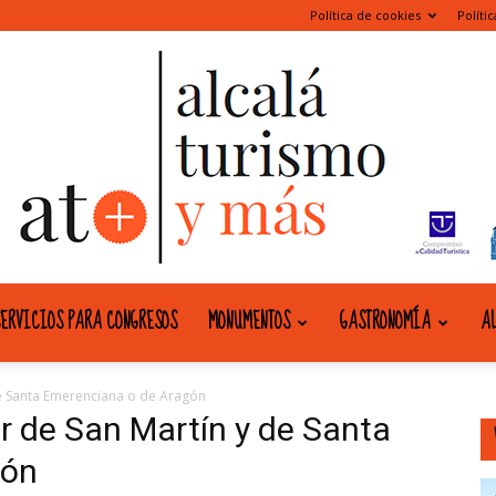
Política de cookies
Políti
ERVICIOS PARA CONGRESOS
MONUMENTOS
GASTRONOMÍA
AL
alcala
e Santa Emerenciana o de Aragón
r de San Martín y de Santa
gón