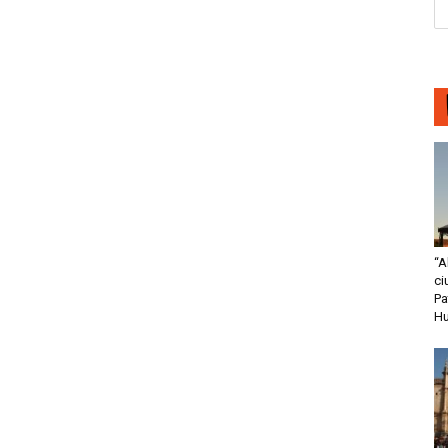
“A
ci
Pa
H