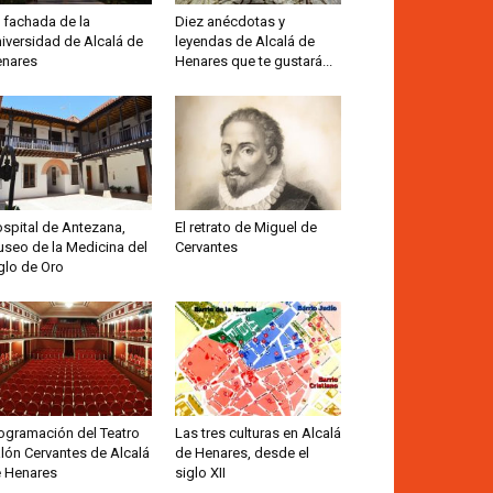
 fachada de la
Diez anécdotas y
iversidad de Alcalá de
leyendas de Alcalá de
nares
Henares que te gustará...
spital de Antezana,
El retrato de Miguel de
seo de la Medicina del
Cervantes
glo de Oro
ogramación del Teatro
Las tres culturas en Alcalá
lón Cervantes de Alcalá
de Henares, desde el
 Henares
siglo XII