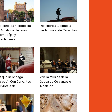
quitectura historicista
Descubre a tu ritmo la
 Alcalá de Henares,
ciudad natal de Cervantes
omudéjar y
lecticismo.
n qué se le haga
Vive la música de la
rced”. Con Cervantes
época de Cervantes en
r Alcalá de...
Alcalá de...