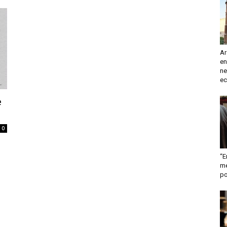
turismo
Ar
en
y
ne
ec
e
0
mas
“E
me
po