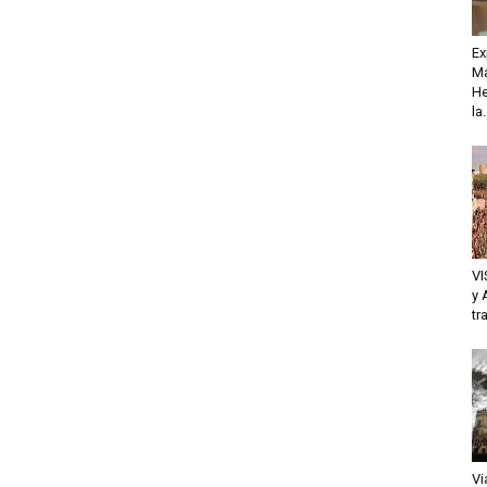
Ex
Ma
He
la.
VI
y 
tr
Vi