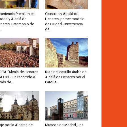
periencia Premium en
Cisneros y Alcalá de
drid y Alcalá de
Henares, primer modelo
nares, Patrimonio de
de Ciudad Universitaria
..
de...
SITA “Alcalá de Henares
Ruta del castillo árabe de
ALCINE, un recorrido a
Alcalá de Henares por el
avés de...
Parque...
aje por la Alcarria de
Museos de Madrid, una