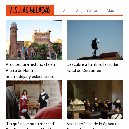
VISITAS GUIADAS
All
Alojamientos
Más
Arquitectura historicista en
Descubre a tu ritmo la ciudad
Alcalá de Henares,
natal de Cervantes
neomudéjar y eclecticismo.
“En qué se le haga merced”.
Vive la música de la época de