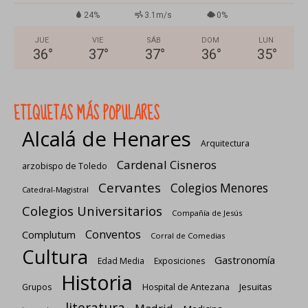
24%
3.1m/s
0%
JUE
VIE
SÁB
DOM
LUN
36
°
37
°
37
°
36
°
35
°
ETIQUETAS MÁS POPULARES
Alcalá de Henares
Arquitectura
Cardenal Cisneros
arzobispo de Toledo
Cervantes
Colegios Menores
Catedral-Magistral
Colegios Universitarios
Compañía de Jesús
Conventos
Complutum
Corral de Comedias
Cultura
Gastronomía
Edad Media
Exposiciones
Historia
Jesuitas
Grupos
Hospital de Antezana
literatura