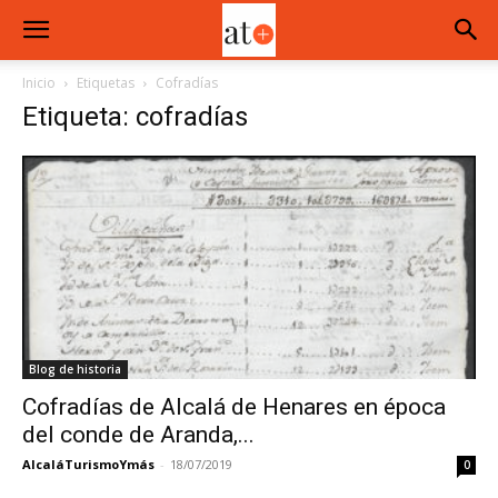
Inicio
Etiquetas
Cofradías
Etiqueta: cofradías
Blog de historia
Cofradías de Alcalá de Henares en época
del conde de Aranda,...
AlcaláTurismoYmás
-
18/07/2019
0