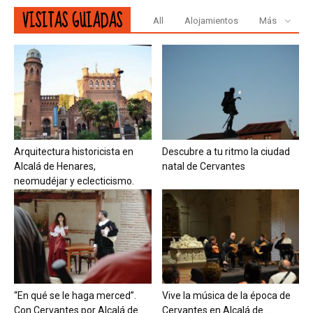
VISITAS GUIADAS
All
Alojamientos
Más
Arquitectura historicista en
Descubre a tu ritmo la ciudad
Alcalá de Henares,
natal de Cervantes
neomudéjar y eclecticismo.
“En qué se le haga merced”.
Vive la música de la época de
Con Cervantes por Alcalá de...
Cervantes en Alcalá de...