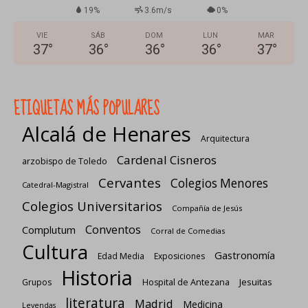
19%
3.6m/s
0%
VIE
SÁB
DOM
LUN
MAR
37
°
36
°
36
°
36
°
37
°
ETIQUETAS MÁS POPULARES
Alcalá de Henares
Arquitectura
Cardenal Cisneros
arzobispo de Toledo
Cervantes
Colegios Menores
Catedral-Magistral
Colegios Universitarios
Compañía de Jesús
Conventos
Complutum
Corral de Comedias
Cultura
Gastronomía
Edad Media
Exposiciones
Historia
Jesuitas
Grupos
Hospital de Antezana
literatura
Madrid
Medicina
Leyendas