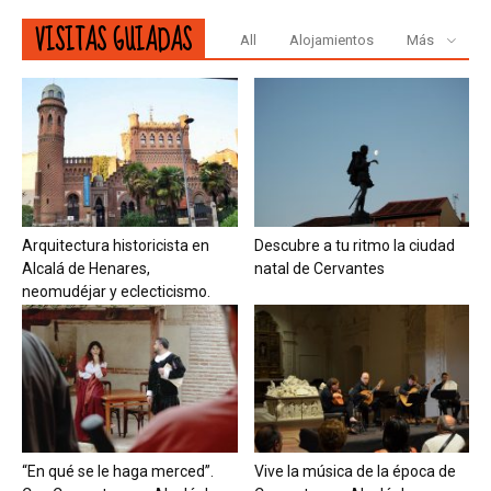
VISITAS GUIADAS
All
Alojamientos
Más
Arquitectura historicista en
Descubre a tu ritmo la ciudad
Alcalá de Henares,
natal de Cervantes
neomudéjar y eclecticismo.
“En qué se le haga merced”.
Vive la música de la época de