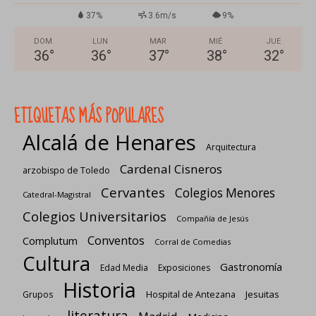
37%
3.6m/s
9%
DOM
LUN
MAR
MIÉ
JUE
36
°
36
°
37
°
38
°
32
°
ETIQUETAS MÁS POPULARES
Alcalá de Henares
Arquitectura
Cardenal Cisneros
arzobispo de Toledo
Cervantes
Colegios Menores
Catedral-Magistral
Colegios Universitarios
Compañía de Jesús
Conventos
Complutum
Corral de Comedias
Cultura
Gastronomía
Edad Media
Exposiciones
Historia
Jesuitas
Grupos
Hospital de Antezana
literatura