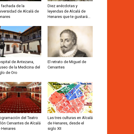
 fachada de la
Diez anécdotas y
iversidad de Alcalá de
leyendas de Alcalá de
nares
Henares que te gustará...
spital de Antezana,
El retrato de Miguel de
seo de la Medicina del
Cervantes
glo de Oro
ogramación del Teatro
Las tres culturas en Alcalá
lón Cervantes de Alcalá
de Henares, desde el
 Henares
siglo XII