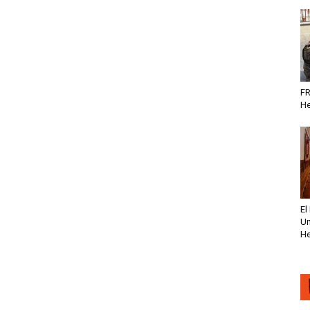
FR
He
El
Un
He