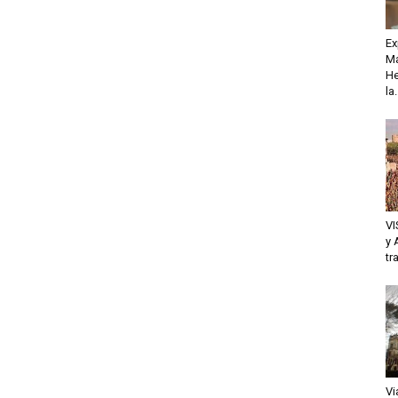
Ex
Ma
He
la.
VI
y 
tr
Vi