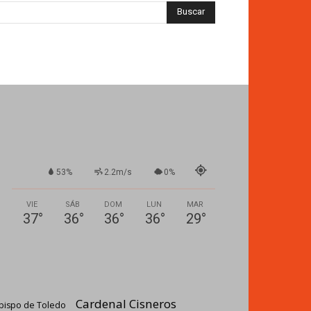
53%
2.2m/s
0%
VIE
SÁB
DOM
LUN
MAR
37
°
36
°
36
°
36
°
29
°
Cardenal Cisneros
bispo de Toledo