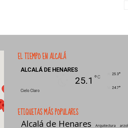
EL TIEMPO EN ALCALÁ
ALCALÁ DE HENARES
°
25.3
°
C
25.1
°
24.7
Cielo Claro
ETIQUETAS MÁS POPULARES
Alcalá de Henares
Arquitectura
arzo