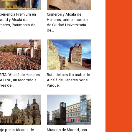
periencia Premium en
Cisneros y Alcalá de
drid y Alcalá de
Henares, primer modelo
nares, Patrimonio de
de Ciudad Universitaria
..
de...
SITA “Alcalá de Henares
Ruta del castillo árabe de
ALCINE, un recorrido a
Alcalá de Henares por el
avés de...
Parque...
aje por la Alcarria de
Museos de Madrid, una