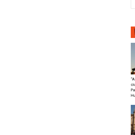
“A
ci
Pa
H