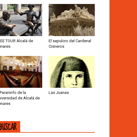
EE TOUR Alcalá de
El sepulcro del Cardenal
nares
Cisneros
 Paraninfo de la
Las Juanas
iversidad de Alcalá de
nares
BUSCAR