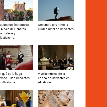
quitectura historicista
Descubre a tu ritmo la
 Alcalá de Henares,
ciudad natal de Cervantes
omudéjar y
lecticismo.
n qué se le haga
Vive la música de la
rced”. Con Cervantes
época de Cervantes en
r Alcalá de...
Alcalá de...