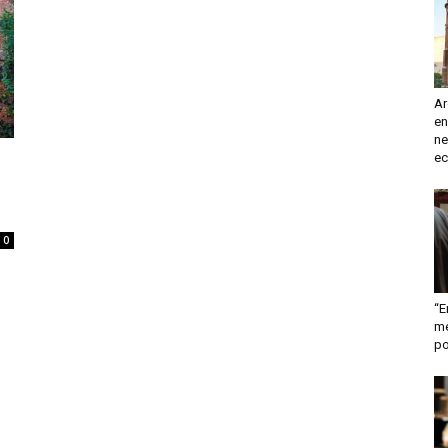
turismo
Ar
en
y
ne
ec
0
mas
“E
me
po