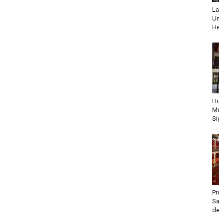
La
Un
He
Ho
Mu
Si
Pr
Sa
de