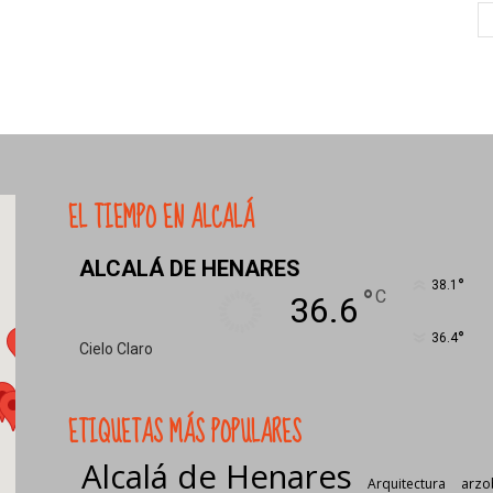
EL TIEMPO EN ALCALÁ
ALCALÁ DE HENARES
°
38.1
°
C
36.6
°
36.4
Cielo Claro
ETIQUETAS MÁS POPULARES
Alcalá de Henares
Arquitectura
arzo