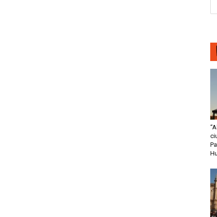
“A
ci
Pa
H