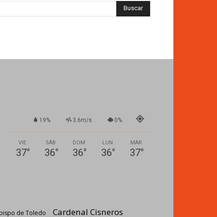
19%
3.6m/s
0%
VIE
SÁB
DOM
LUN
MAR
37
°
36
°
36
°
36
°
37
°
Cardenal Cisneros
bispo de Toledo