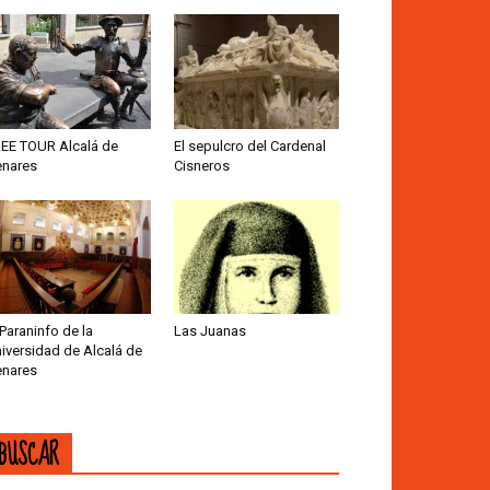
EE TOUR Alcalá de
El sepulcro del Cardenal
nares
Cisneros
 Paraninfo de la
Las Juanas
iversidad de Alcalá de
nares
BUSCAR