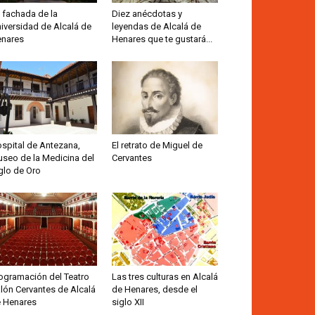
 fachada de la
Diez anécdotas y
iversidad de Alcalá de
leyendas de Alcalá de
nares
Henares que te gustará...
spital de Antezana,
El retrato de Miguel de
seo de la Medicina del
Cervantes
glo de Oro
ogramación del Teatro
Las tres culturas en Alcalá
lón Cervantes de Alcalá
de Henares, desde el
 Henares
siglo XII