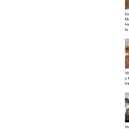
Ex
Ma
He
la.
VI
y 
tr
Vi