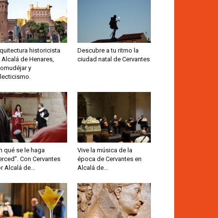
quitectura historicista
Descubre a tu ritmo la
 Alcalá de Henares,
ciudad natal de Cervantes
omudéjar y
lecticismo.
n qué se le haga
Vive la música de la
rced”. Con Cervantes
época de Cervantes en
r Alcalá de...
Alcalá de...