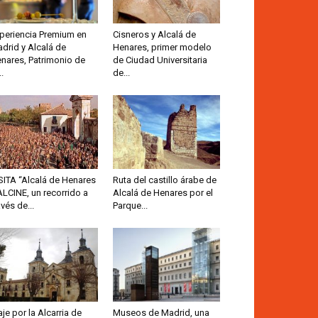
periencia Premium en
Cisneros y Alcalá de
drid y Alcalá de
Henares, primer modelo
nares, Patrimonio de
de Ciudad Universitaria
..
de...
SITA “Alcalá de Henares
Ruta del castillo árabe de
ALCINE, un recorrido a
Alcalá de Henares por el
avés de...
Parque...
aje por la Alcarria de
Museos de Madrid, una