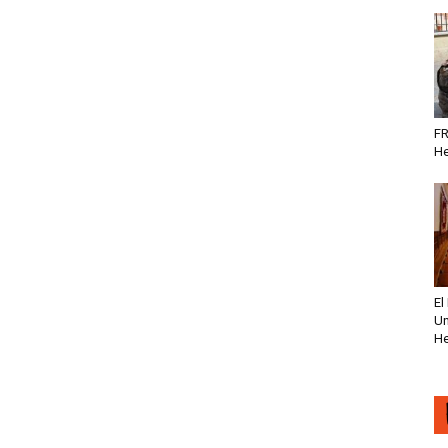
FR
He
El
Un
He