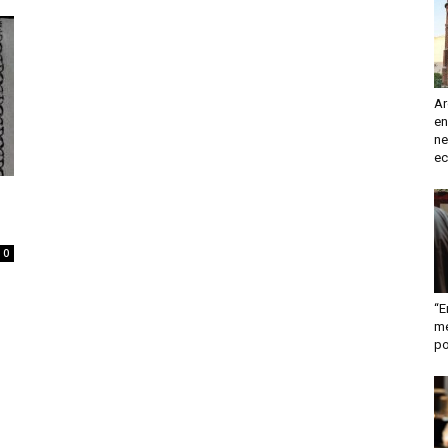
turismo
Ar
en
y
ne
ec
0
mas
“E
me
po