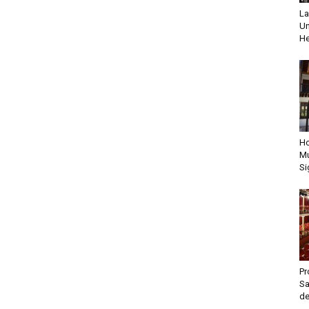
La
Un
He
Ho
Mu
Si
Pr
Sa
de