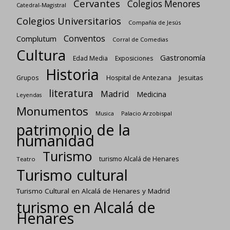
Cervantes
Colegios Menores
Catedral-Magistral
Colegios Universitarios
Compañía de Jesús
Conventos
Complutum
Corral de Comedias
Cultura
Gastronomía
Edad Media
Exposiciones
Historia
Jesuitas
Grupos
Hospital de Antezana
literatura
Madrid
Medicina
Leyendas
Monumentos
Palacio Arzobispal
Musica
patrimonio de la
humanidad
Turismo
turismo Alcalá de Henares
Teatro
Turismo cultural
Turismo Cultural en Alcalá de Henares y Madrid
turismo en Alcalá de
Henares