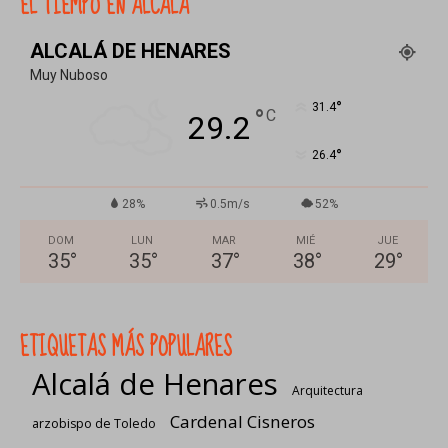
EL TIEMPO EN ALCALÁ
ALCALÁ DE HENARES
Muy Nuboso
°
31.4
°
C
29.2
°
26.4
28%
0.5m/s
52%
DOM
LUN
MAR
MIÉ
JUE
35
°
35
°
37
°
38
°
29
°
ETIQUETAS MÁS POPULARES
Alcalá de Henares
Arquitectura
Cardenal Cisneros
arzobispo de Toledo