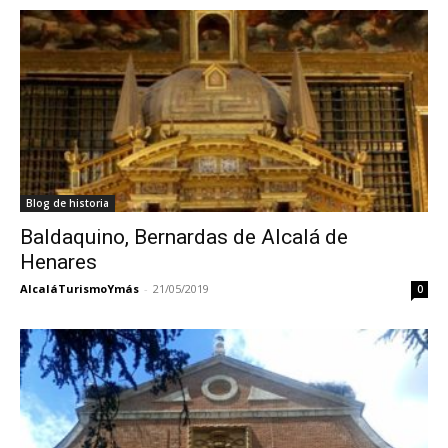
Blog de historia
Baldaquino, Bernardas de Alcalá de
Henares
AlcaláTurismoYmás
-
21/05/2019
0