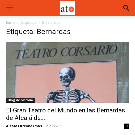
Inicio
Etiquetas
Bernardas
Etiqueta: Bernardas
Blog de historia
El Gran Teatro del Mundo en las Bernardas
de Alcalá de...
AlcaláTurismoYmás
-
23/06/2021
0