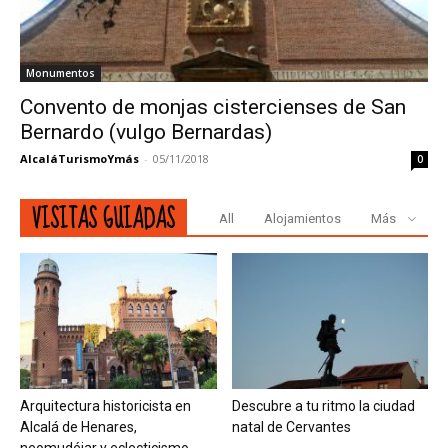
Monumentos
Convento de monjas cistercienses de San
Bernardo (vulgo Bernardas)
AlcaláTurismoYmás
-
05/11/2018
0
VISITAS GUIADAS
All
Alojamientos
Más
Arquitectura historicista en
Descubre a tu ritmo la ciudad
Alcalá de Henares,
natal de Cervantes
neomudéjar y eclecticismo.