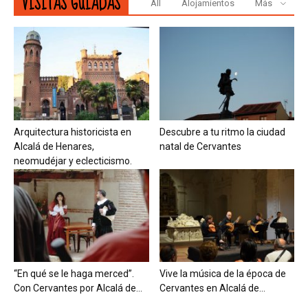
VISITAS GUIADAS
All
Alojamientos
Más
Arquitectura historicista en
Descubre a tu ritmo la ciudad
Alcalá de Henares,
natal de Cervantes
neomudéjar y eclecticismo.
“En qué se le haga merced”.
Vive la música de la época de
Con Cervantes por Alcalá de...
Cervantes en Alcalá de...