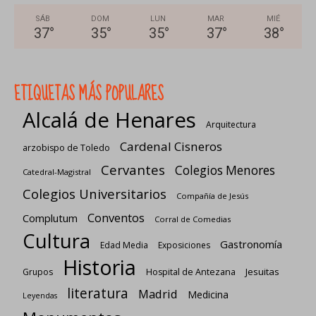
SÁB
DOM
LUN
MAR
MIÉ
37
°
35
°
35
°
37
°
38
°
ETIQUETAS MÁS POPULARES
Alcalá de Henares
Arquitectura
Cardenal Cisneros
arzobispo de Toledo
Cervantes
Colegios Menores
Catedral-Magistral
Colegios Universitarios
Compañía de Jesús
Conventos
Complutum
Corral de Comedias
Cultura
Gastronomía
Edad Media
Exposiciones
Historia
Jesuitas
Grupos
Hospital de Antezana
literatura
Madrid
Medicina
Leyendas