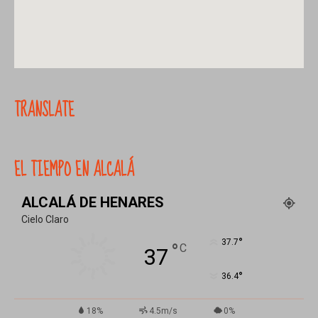
TRANSLATE
EL TIEMPO EN ALCALÁ
ALCALÁ DE HENARES
Cielo Claro
°
37.7
°
C
37
°
36.4
18%
4.5m/s
0%