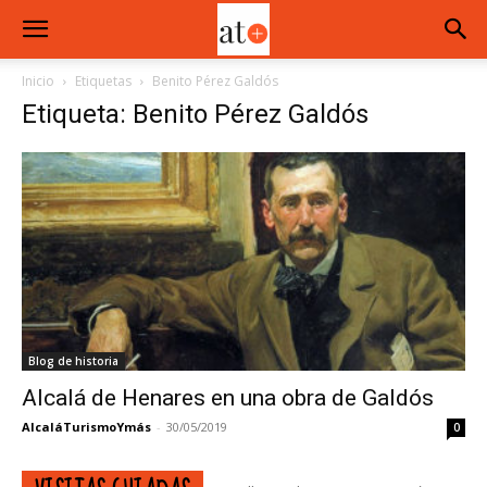
Inicio
Etiquetas
Benito Pérez Galdós
Etiqueta: Benito Pérez Galdós
Blog de historia
Alcalá de Henares en una obra de Galdós
AlcaláTurismoYmás
-
30/05/2019
0