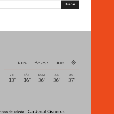
18%
2.2m/s
0%
VIE
SÁB
DOM
LUN
MAR
33
°
36
°
36
°
36
°
37
°
Cardenal Cisneros
bispo de Toledo