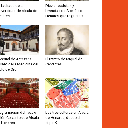
 fachada de la
Diez anécdotas y
iversidad de Alcalá de
leyendas de Alcalá de
nares
Henares que te gustará...
spital de Antezana,
El retrato de Miguel de
seo de la Medicina del
Cervantes
glo de Oro
ogramación del Teatro
Las tres culturas en Alcalá
lón Cervantes de Alcalá
de Henares, desde el
 Henares
siglo XII