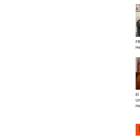
FR
He
El
Un
He