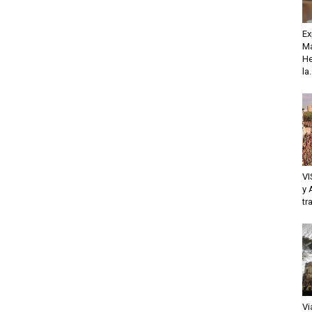
Ex
Ma
He
la.
VI
y 
tr
Vi