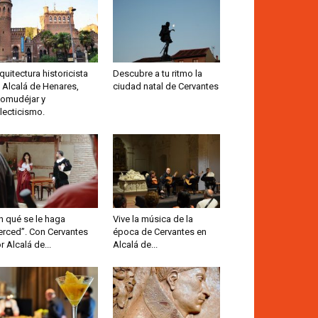
quitectura historicista
Descubre a tu ritmo la
 Alcalá de Henares,
ciudad natal de Cervantes
omudéjar y
lecticismo.
n qué se le haga
Vive la música de la
rced”. Con Cervantes
época de Cervantes en
r Alcalá de...
Alcalá de...