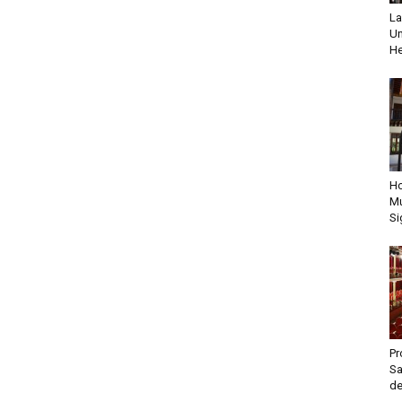
La
Un
He
Ho
Mu
Si
Pr
Sa
de