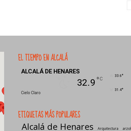
EL TIEMPO EN ALCALÁ
ALCALÁ DE HENARES
°
33.6
°
C
32.9
°
31.4
Cielo Claro
ETIQUETAS MÁS POPULARES
Alcalá de Henares
Arquitectura
arzo