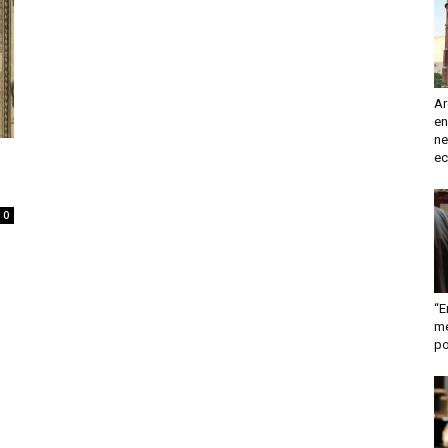
turismo
Ar
en
y
ne
ec
0
mas
“E
me
po