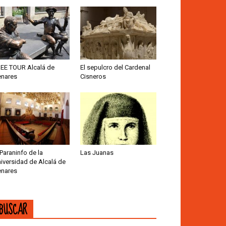
EE TOUR Alcalá de
El sepulcro del Cardenal
nares
Cisneros
 Paraninfo de la
Las Juanas
iversidad de Alcalá de
nares
BUSCAR