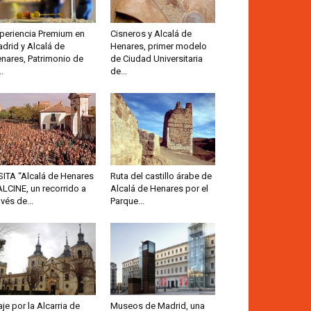
periencia Premium en
Cisneros y Alcalá de
drid y Alcalá de
Henares, primer modelo
nares, Patrimonio de
de Ciudad Universitaria
..
de...
SITA “Alcalá de Henares
Ruta del castillo árabe de
ALCINE, un recorrido a
Alcalá de Henares por el
avés de...
Parque...
aje por la Alcarria de
Museos de Madrid, una