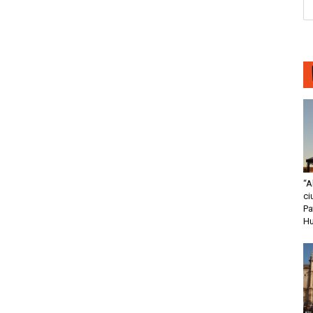
“A
ci
Pa
H