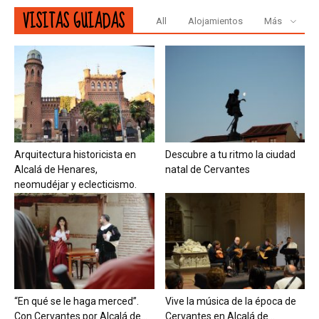
VISITAS GUIADAS
All
Alojamientos
Más
Arquitectura historicista en
Descubre a tu ritmo la ciudad
Alcalá de Henares,
natal de Cervantes
neomudéjar y eclecticismo.
“En qué se le haga merced”.
Vive la música de la época de
Con Cervantes por Alcalá de...
Cervantes en Alcalá de...