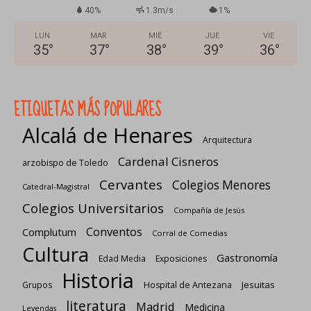
40%
1.3m/s
1%
LUN
MAR
MIÉ
JUE
VIE
35
°
37
°
38
°
39
°
36
°
ETIQUETAS MÁS POPULARES
Alcalá de Henares
Arquitectura
Cardenal Cisneros
arzobispo de Toledo
Cervantes
Colegios Menores
Catedral-Magistral
Colegios Universitarios
Compañía de Jesús
Conventos
Complutum
Corral de Comedias
Cultura
Gastronomía
Edad Media
Exposiciones
Historia
Jesuitas
Grupos
Hospital de Antezana
literatura
Madrid
Medicina
Leyendas