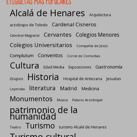
ETIQUETAS MÁS POPULARES
Alcalá de Henares
Arquitectura
Cardenal Cisneros
arzobispo de Toledo
Cervantes
Colegios Menores
Catedral-Magistral
Colegios Universitarios
Compañía de Jesús
Conventos
Complutum
Corral de Comedias
Cultura
Gastronomía
Edad Media
Exposiciones
Historia
Jesuitas
Grupos
Hospital de Antezana
literatura
Madrid
Medicina
Leyendas
Monumentos
Palacio Arzobispal
Musica
patrimonio de la
humanidad
Turismo
turismo Alcalá de Henares
Teatro
Turismo cultural