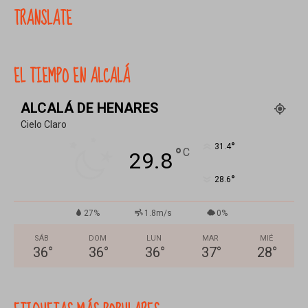
TRANSLATE
EL TIEMPO EN ALCALÁ
ALCALÁ DE HENARES
Cielo Claro
°
31.4
°
C
29.8
°
28.6
27%
1.8m/s
0%
SÁB
DOM
LUN
MAR
MIÉ
36
°
36
°
36
°
37
°
28
°