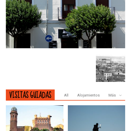
VISITAS GUIADAS
All
Alojamientos
Más