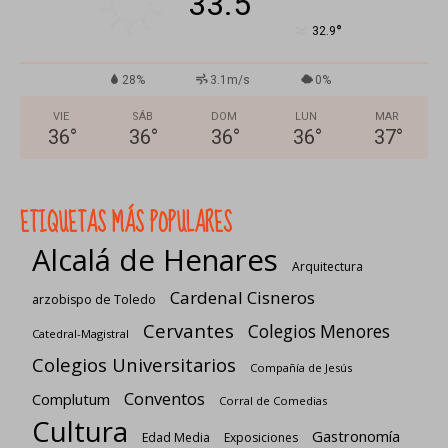
33.5
°
32.9
28%
3.1m/s
0%
VIE
SÁB
DOM
LUN
MAR
36
°
36
°
36
°
36
°
37
°
ETIQUETAS MÁS POPULARES
Alcalá de Henares
Arquitectura
Cardenal Cisneros
arzobispo de Toledo
Cervantes
Colegios Menores
Catedral-Magistral
Colegios Universitarios
Compañía de Jesús
Conventos
Complutum
Corral de Comedias
Cultura
Gastronomía
Edad Media
Exposiciones