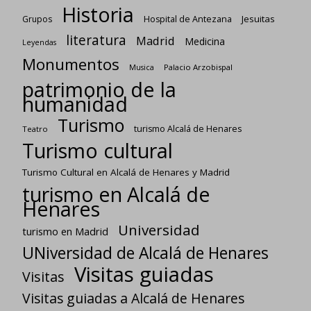
Historia
Jesuitas
Grupos
Hospital de Antezana
literatura
Madrid
Medicina
Leyendas
Monumentos
Palacio Arzobispal
Musica
patrimonio de la
humanidad
Turismo
turismo Alcalá de Henares
Teatro
Turismo cultural
Turismo Cultural en Alcalá de Henares y Madrid
turismo en Alcalá de
Henares
Universidad
turismo en Madrid
UNiversidad de Alcalá de Henares
Visitas guiadas
Visitas
Visitas guiadas a Alcalá de Henares