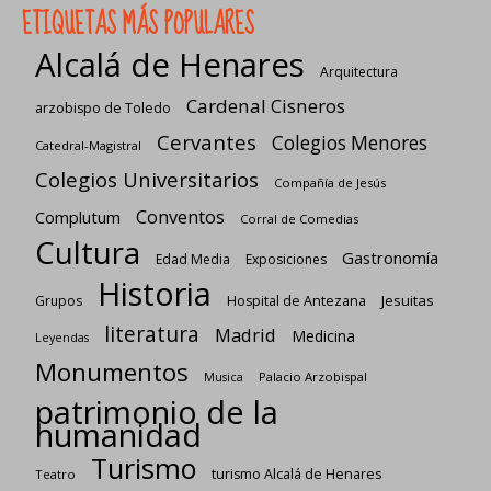
ETIQUETAS MÁS POPULARES
Alcalá de Henares
Arquitectura
Cardenal Cisneros
arzobispo de Toledo
Cervantes
Colegios Menores
Catedral-Magistral
Colegios Universitarios
Compañía de Jesús
Conventos
Complutum
Corral de Comedias
Cultura
Gastronomía
Edad Media
Exposiciones
Historia
Jesuitas
Grupos
Hospital de Antezana
literatura
Madrid
Medicina
Leyendas
Monumentos
Palacio Arzobispal
Musica
patrimonio de la
humanidad
Turismo
turismo Alcalá de Henares
Teatro