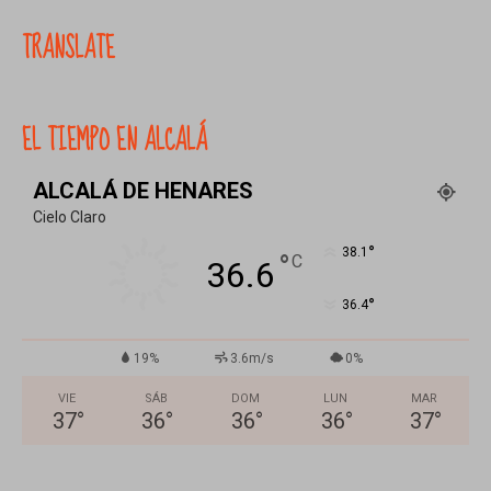
TRANSLATE
EL TIEMPO EN ALCALÁ
ALCALÁ DE HENARES
Cielo Claro
°
38.1
°
C
36.6
°
36.4
19%
3.6m/s
0%
VIE
SÁB
DOM
LUN
MAR
37
°
36
°
36
°
36
°
37
°