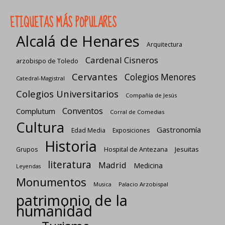
ETIQUETAS MÁS POPULARES
Alcalá de Henares
Arquitectura
Cardenal Cisneros
arzobispo de Toledo
Cervantes
Colegios Menores
Catedral-Magistral
Colegios Universitarios
Compañía de Jesús
Conventos
Complutum
Corral de Comedias
Cultura
Gastronomía
Edad Media
Exposiciones
Historia
Jesuitas
Grupos
Hospital de Antezana
literatura
Madrid
Medicina
Leyendas
Monumentos
Palacio Arzobispal
Musica
patrimonio de la
humanidad