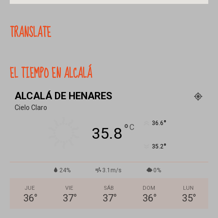
TRANSLATE
EL TIEMPO EN ALCALÁ
ALCALÁ DE HENARES
Cielo Claro
°
36.6
°
C
35.8
°
35.2
24%
3.1m/s
0%
JUE
VIE
SÁB
DOM
LUN
36
°
37
°
37
°
36
°
35
°