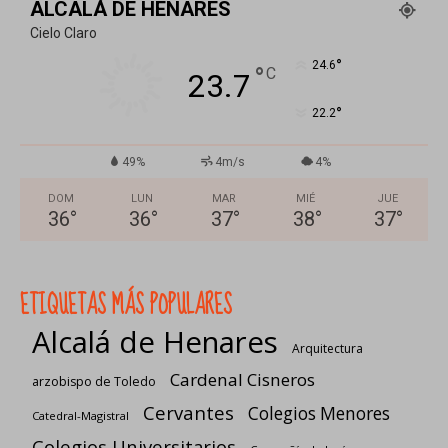
ALCALÁ DE HENARES
Cielo Claro
°
24.6
°
C
23.7
°
22.2
49%
4m/s
4%
DOM
LUN
MAR
MIÉ
JUE
36
°
36
°
37
°
38
°
37
°
ETIQUETAS MÁS POPULARES
Alcalá de Henares
Arquitectura
Cardenal Cisneros
arzobispo de Toledo
Cervantes
Colegios Menores
Catedral-Magistral
Colegios Universitarios