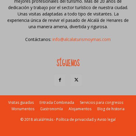
mejores profesionales del turismo. Más de 20 años de
dedicación y trabajo por el sector turístico de nuestra ciudad.
Unas visitas adaptadas a todo tipo de visitantes. La
experiencia única de revivir el pasado de Alcalá de Henares de
una manera amena, divertida y rigurosa.
Contáctanos:
info@alcalaturismoymas.com
SÍGUENOS
Visitas guiadas
Entrada Combinada
Servicios para congresos
Monumentos
Gastronomía
Alojamientos
Blog de historia
© 2018 alcaláYmás -
Política de privacidad y Aviso legal