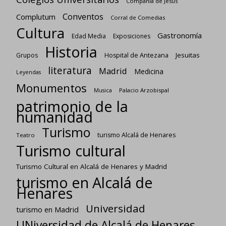
Compañía de Jesús
Conventos
Complutum
Corral de Comedias
Cultura
Gastronomía
Edad Media
Exposiciones
Historia
Jesuitas
Grupos
Hospital de Antezana
literatura
Madrid
Medicina
Leyendas
Monumentos
Palacio Arzobispal
Musica
patrimonio de la
humanidad
Turismo
turismo Alcalá de Henares
Teatro
Turismo cultural
Turismo Cultural en Alcalá de Henares y Madrid
turismo en Alcalá de
Henares
Universidad
turismo en Madrid
UNiversidad de Alcalá de Henares