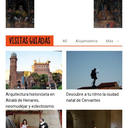
VISITAS GUIADAS
All
Alojamientos
Más
Arquitectura historicista en
Descubre a tu ritmo la ciudad
Alcalá de Henares,
natal de Cervantes
neomudéjar y eclecticismo.