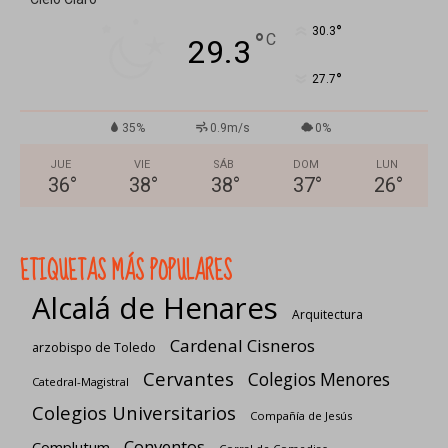
°
30.3
°
C
29.3
°
27.7
35%
0.9m/s
0%
JUE
VIE
SÁB
DOM
LUN
36
°
38
°
38
°
37
°
26
°
ETIQUETAS MÁS POPULARES
Alcalá de Henares
Arquitectura
Cardenal Cisneros
arzobispo de Toledo
Cervantes
Colegios Menores
Catedral-Magistral
Colegios Universitarios
Compañía de Jesús
Conventos
Complutum