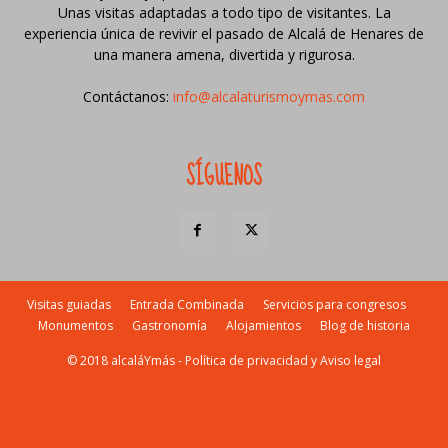
Unas visitas adaptadas a todo tipo de visitantes. La
experiencia única de revivir el pasado de Alcalá de Henares de
una manera amena, divertida y rigurosa.
Contáctanos:
info@alcalaturismoymas.com
SÍGUENOS
Visitas guiadas
Entrada Combinada
Servicios para congresos
Monumentos
Gastronomía
Alojamientos
Blog de historia
© 2018 alcaláYmás -
Política de privacidad y Aviso legal