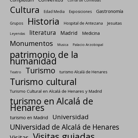
Corral de Comedias
Cultura
Gastronomía
Edad Media
Exposiciones
Historia
Jesuitas
Grupos
Hospital de Antezana
literatura
Madrid
Medicina
Leyendas
Monumentos
Palacio Arzobispal
Musica
patrimonio de la
humanidad
Turismo
turismo Alcalá de Henares
Teatro
Turismo cultural
Turismo Cultural en Alcalá de Henares y Madrid
turismo en Alcalá de
Henares
Universidad
turismo en Madrid
UNiversidad de Alcalá de Henares
Visitas guiadas
Visitas