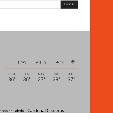
49%
4m/s
4%
DOM
LUN
MAR
MIÉ
JUE
36
°
36
°
37
°
38
°
37
°
Cardenal Cisneros
bispo de Toledo