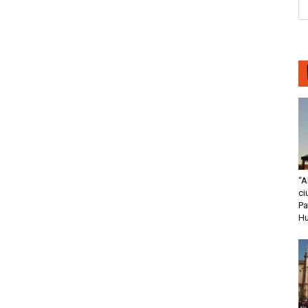
“A
ci
Pa
H