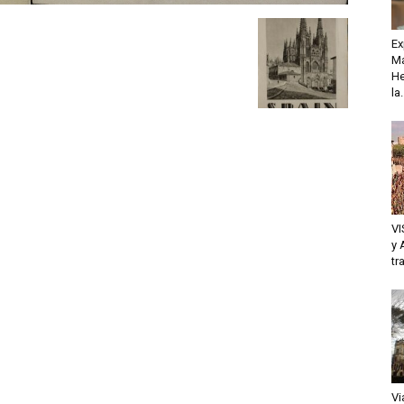
Ex
Ma
He
la.
VI
y 
tr
Vi