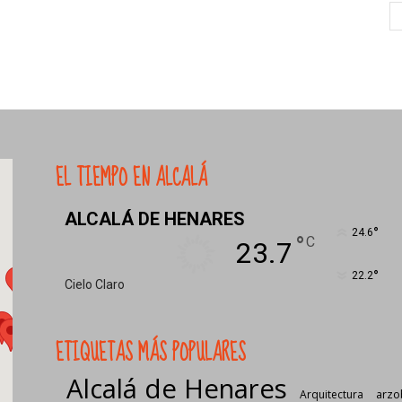
EL TIEMPO EN ALCALÁ
ALCALÁ DE HENARES
°
24.6
°
C
23.7
°
22.2
Cielo Claro
ETIQUETAS MÁS POPULARES
Alcalá de Henares
Arquitectura
arzo