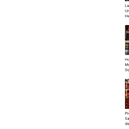
La
Un
He
Ho
Mu
Si
Pr
Sa
de