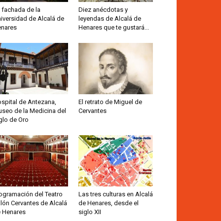
 fachada de la
Diez anécdotas y
iversidad de Alcalá de
leyendas de Alcalá de
nares
Henares que te gustará...
spital de Antezana,
El retrato de Miguel de
seo de la Medicina del
Cervantes
glo de Oro
ogramación del Teatro
Las tres culturas en Alcalá
lón Cervantes de Alcalá
de Henares, desde el
 Henares
siglo XII