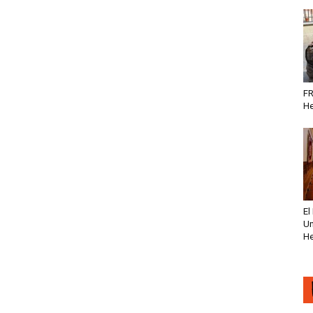
FR
He
El
Un
He