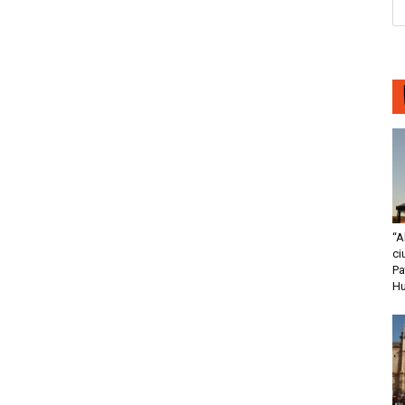
“A
ci
Pa
H