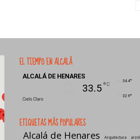
EL TIEMPO EN ALCALÁ
ALCALÁ DE HENARES
°
34.4
°
C
33.5
°
32.9
Cielo Claro
ETIQUETAS MÁS POPULARES
Alcalá de Henares
Arquitectura
arzo