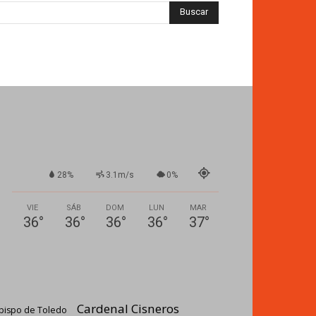
28%
3.1m/s
0%
VIE
SÁB
DOM
LUN
MAR
36
°
36
°
36
°
36
°
37
°
Cardenal Cisneros
bispo de Toledo