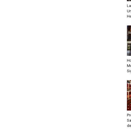
La
Un
He
Ho
Mu
Si
Pr
Sa
de