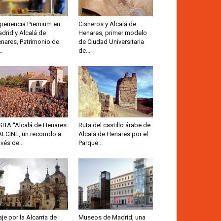
periencia Premium en
Cisneros y Alcalá de
drid y Alcalá de
Henares, primer modelo
nares, Patrimonio de
de Ciudad Universitaria
..
de...
SITA “Alcalá de Henares
Ruta del castillo árabe de
ALCINE, un recorrido a
Alcalá de Henares por el
avés de...
Parque...
aje por la Alcarria de
Museos de Madrid, una