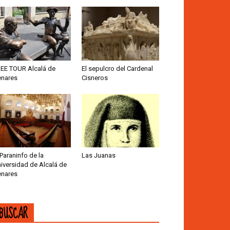
EE TOUR Alcalá de
El sepulcro del Cardenal
nares
Cisneros
 Paraninfo de la
Las Juanas
iversidad de Alcalá de
nares
BUSCAR