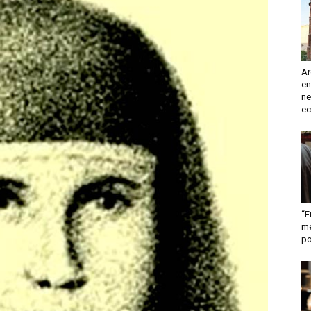
turismo
Ar
en
y
ne
ec
mas
“E
me
po