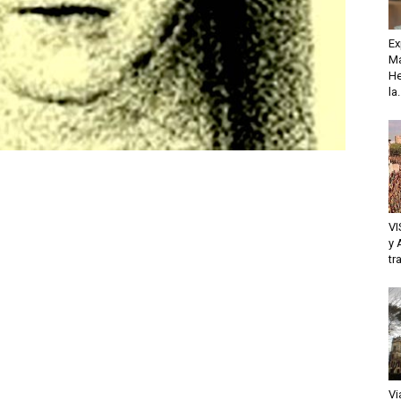
Ex
Ma
He
la.
VI
y 
tr
Vi