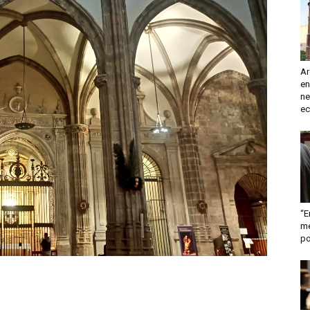
turismo
Ar
en
y
ne
ec
mas
“E
me
po