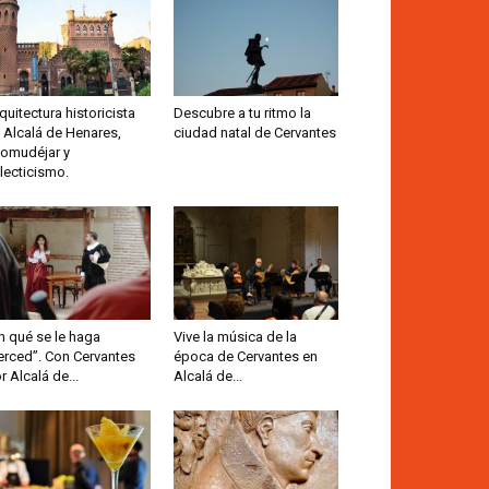
quitectura historicista
Descubre a tu ritmo la
 Alcalá de Henares,
ciudad natal de Cervantes
omudéjar y
lecticismo.
n qué se le haga
Vive la música de la
rced”. Con Cervantes
época de Cervantes en
r Alcalá de...
Alcalá de...