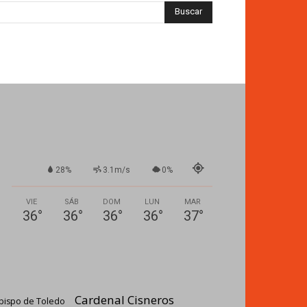
28%
3.1m/s
0%
VIE
SÁB
DOM
LUN
MAR
36
°
36
°
36
°
36
°
37
°
Cardenal Cisneros
bispo de Toledo