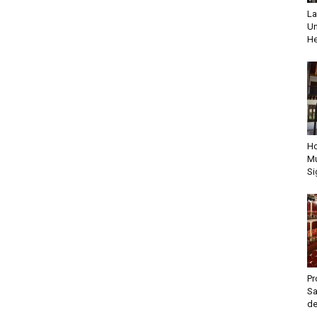
La
Un
He
Ho
Mu
Si
Pr
Sa
de