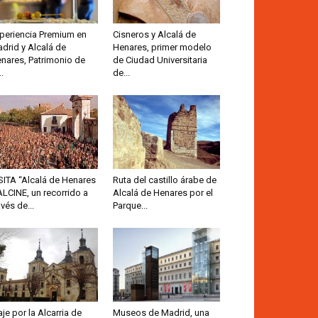
periencia Premium en
Cisneros y Alcalá de
drid y Alcalá de
Henares, primer modelo
nares, Patrimonio de
de Ciudad Universitaria
..
de...
SITA “Alcalá de Henares
Ruta del castillo árabe de
ALCINE, un recorrido a
Alcalá de Henares por el
avés de...
Parque...
aje por la Alcarria de
Museos de Madrid, una