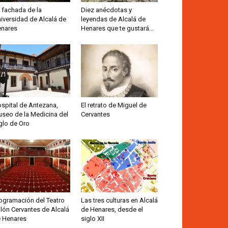
 fachada de la
Diez anécdotas y
iversidad de Alcalá de
leyendas de Alcalá de
nares
Henares que te gustará...
spital de Antezana,
El retrato de Miguel de
seo de la Medicina del
Cervantes
glo de Oro
ogramación del Teatro
Las tres culturas en Alcalá
lón Cervantes de Alcalá
de Henares, desde el
 Henares
siglo XII