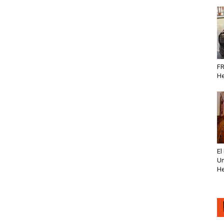
FR
He
El
Un
He