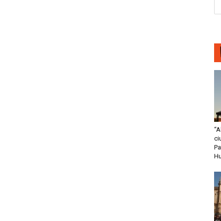
“A
ci
Pa
H