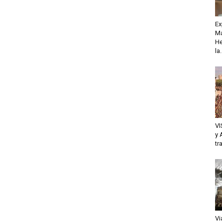
Ex
Ma
He
la.
VI
y 
tr
Vi