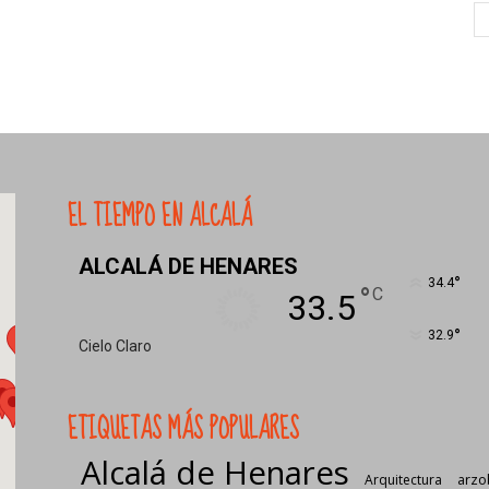
EL TIEMPO EN ALCALÁ
ALCALÁ DE HENARES
°
34.4
°
C
33.5
°
32.9
Cielo Claro
ETIQUETAS MÁS POPULARES
Alcalá de Henares
Arquitectura
arzo