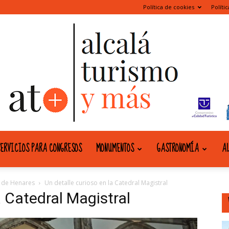
Política de cookies
Políti
ERVICIOS PARA CONGRESOS
MONUMENTOS
GASTRONOMÍA
AL
alcala
á de Henares
Un detalle curioso en la Catedral Magistral
a Catedral Magistral