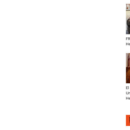
FR
He
El
Un
He