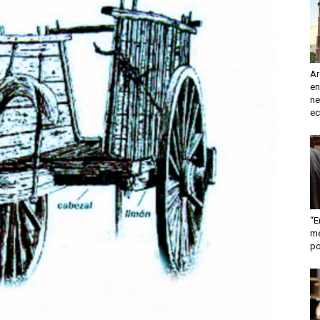
turismo
Ar
en
y
ne
ec
mas
“E
me
po