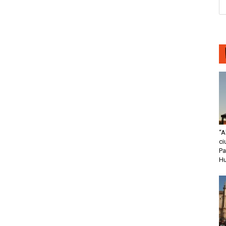
“A
ci
Pa
H