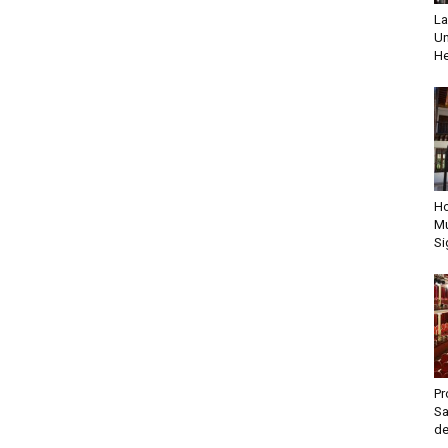
La
Un
He
Ho
Mu
Si
Pr
Sa
de