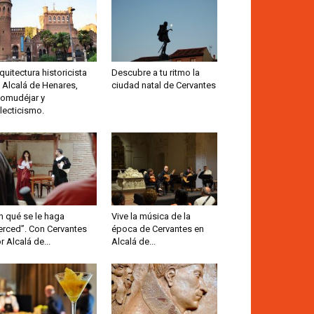
quitectura historicista
Descubre a tu ritmo la
 Alcalá de Henares,
ciudad natal de Cervantes
omudéjar y
lecticismo.
n qué se le haga
Vive la música de la
rced”. Con Cervantes
época de Cervantes en
r Alcalá de...
Alcalá de...