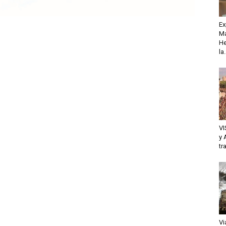
Ex
Ma
He
la.
VI
y 
tr
Vi