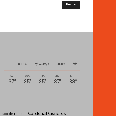
18%
4.5m/s
0%
SÁB
DOM
LUN
MAR
MIÉ
37
°
35
°
35
°
37
°
38
°
Cardenal Cisneros
bispo de Toledo