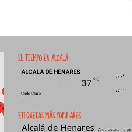
EL TIEMPO EN ALCALÁ
ALCALÁ DE HENARES
°
37.7
°
C
37
°
36.4
Cielo Claro
ETIQUETAS MÁS POPULARES
Alcalá de Henares
Arquitectura
arzo