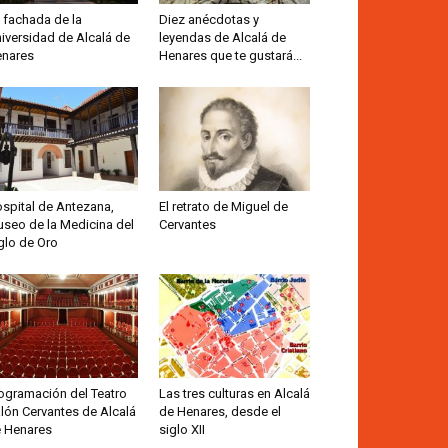
 fachada de la
Diez anécdotas y
iversidad de Alcalá de
leyendas de Alcalá de
nares
Henares que te gustará...
spital de Antezana,
El retrato de Miguel de
seo de la Medicina del
Cervantes
glo de Oro
ogramación del Teatro
Las tres culturas en Alcalá
lón Cervantes de Alcalá
de Henares, desde el
 Henares
siglo XII