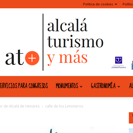
Política de cookies
Políti
ERVICIOS PARA CONGRESOS
MONUMENTOS
GASTRONOMÍA
AL
alcala
yor de Alcalá de Henares
calle de los Limoneros