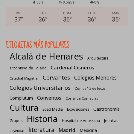
63%
0.5m/s
0%
VIE
SÁB
DOM
LUN
MAR
37
°
36
°
36
°
36
°
35
°
ETIQUETAS MÁS POPULARES
Alcalá de Henares
Arquitectura
Cardenal Cisneros
arzobispo de Toledo
Cervantes
Colegios Menores
Catedral-Magistral
Colegios Universitarios
Compañía de Jesús
Conventos
Complutum
Corral de Comedias
Cultura
Gastronomía
Edad Media
Exposiciones
Historia
Jesuitas
Grupos
Hospital de Antezana
literatura
Madrid
Medicina
Leyendas