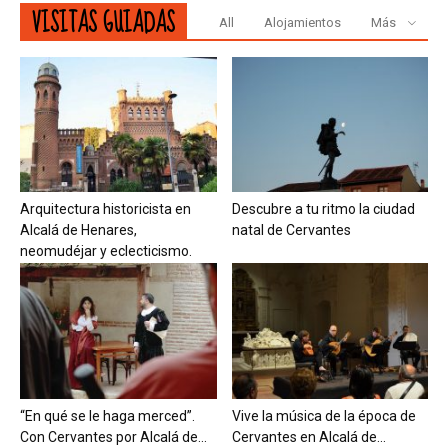
VISITAS GUIADAS
All
Alojamientos
Más
Arquitectura historicista en
Descubre a tu ritmo la ciudad
Alcalá de Henares,
natal de Cervantes
neomudéjar y eclecticismo.
“En qué se le haga merced”.
Vive la música de la época de
Con Cervantes por Alcalá de...
Cervantes en Alcalá de...