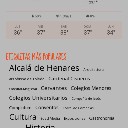
°
23.1
50%
1.3m/s
0%
JUE
VIE
SÁB
DOM
LUN
36
°
37
°
38
°
37
°
34
°
ETIQUETAS MÁS POPULARES
Alcalá de Henares
Arquitectura
Cardenal Cisneros
arzobispo de Toledo
Cervantes
Colegios Menores
Catedral-Magistral
Colegios Universitarios
Compañía de Jesús
Conventos
Complutum
Corral de Comedias
Cultura
Gastronomía
Edad Media
Exposiciones
Historia