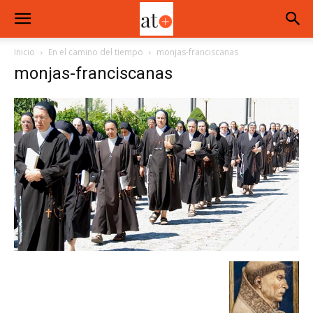
Inicio
En el camino del tiempo
monjas-franciscanas
monjas-franciscanas