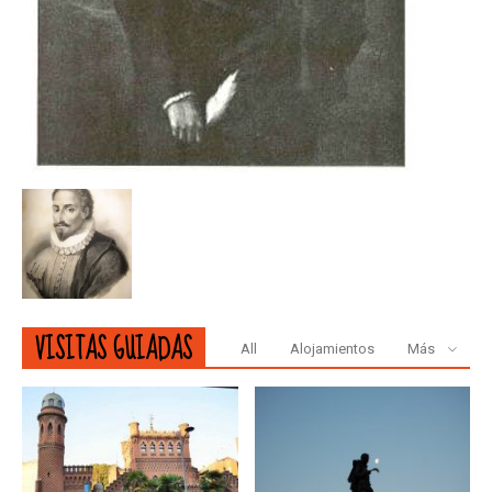
VISITAS GUIADAS
All
Alojamientos
Más