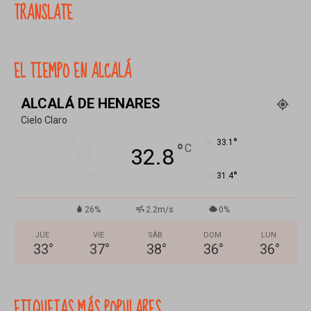
TRANSLATE
EL TIEMPO EN ALCALÁ
ALCALÁ DE HENARES
Cielo Claro
°
33.1
°
C
32.8
°
31.4
26%
2.2m/s
0%
JUE
VIE
SÁB
DOM
LUN
33
°
37
°
38
°
36
°
36
°
ETIQUETAS MÁS POPULARES