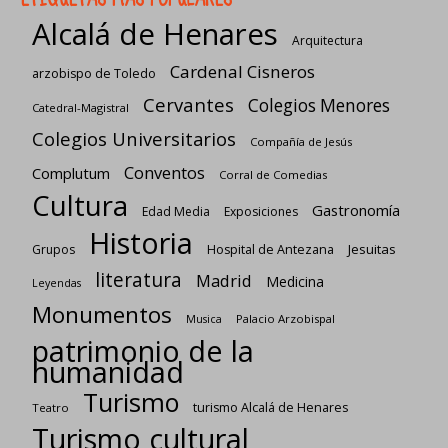
Alcalá de Henares
Arquitectura
Cardenal Cisneros
arzobispo de Toledo
Cervantes
Colegios Menores
Catedral-Magistral
Colegios Universitarios
Compañía de Jesús
Conventos
Complutum
Corral de Comedias
Cultura
Gastronomía
Edad Media
Exposiciones
Historia
Jesuitas
Grupos
Hospital de Antezana
literatura
Madrid
Medicina
Leyendas
Monumentos
Palacio Arzobispal
Musica
patrimonio de la
humanidad
Turismo
turismo Alcalá de Henares
Teatro
Turismo cultural