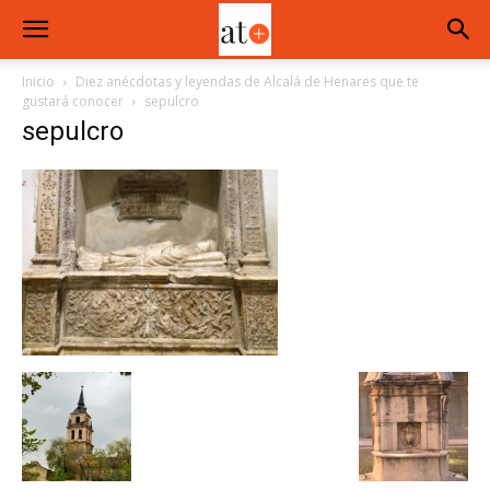
Inicio
Diez anécdotas y leyendas de Alcalá de Henares que te
gustará conocer
sepulcro
sepulcro