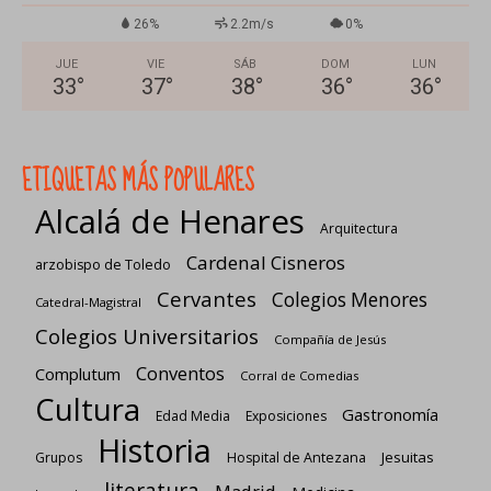
26%
2.2m/s
0%
JUE
VIE
SÁB
DOM
LUN
33
°
37
°
38
°
36
°
36
°
ETIQUETAS MÁS POPULARES
Alcalá de Henares
Arquitectura
Cardenal Cisneros
arzobispo de Toledo
Cervantes
Colegios Menores
Catedral-Magistral
Colegios Universitarios
Compañía de Jesús
Conventos
Complutum
Corral de Comedias
Cultura
Gastronomía
Edad Media
Exposiciones
Historia
Jesuitas
Grupos
Hospital de Antezana