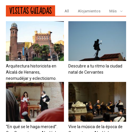
VISITAS GUIADAS
All
Alojamientos
Más
Arquitectura historicista en
Descubre a tu ritmo la ciudad
Alcalá de Henares,
natal de Cervantes
neomudéjar y eclecticismo.
“En qué se le haga merced”.
Vive la música de la época de