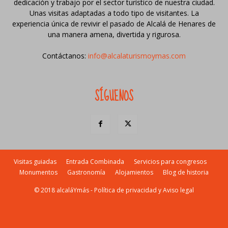
dedicación y trabajo por el sector turístico de nuestra ciudad.
Unas visitas adaptadas a todo tipo de visitantes. La
experiencia única de revivir el pasado de Alcalá de Henares de
una manera amena, divertida y rigurosa.
Contáctanos:
info@alcalaturismoymas.com
SÍGUENOS
Visitas guiadas
Entrada Combinada
Servicios para congresos
Monumentos
Gastronomía
Alojamientos
Blog de historia
© 2018 alcaláYmás -
Política de privacidad y Aviso legal