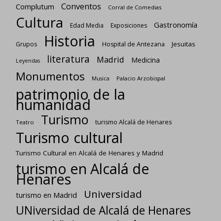
Conventos
Complutum
Corral de Comedias
Cultura
Gastronomía
Edad Media
Exposiciones
Historia
Jesuitas
Grupos
Hospital de Antezana
literatura
Madrid
Medicina
Leyendas
Monumentos
Palacio Arzobispal
Musica
patrimonio de la
humanidad
Turismo
turismo Alcalá de Henares
Teatro
Turismo cultural
Turismo Cultural en Alcalá de Henares y Madrid
turismo en Alcalá de
Henares
Universidad
turismo en Madrid
UNiversidad de Alcalá de Henares