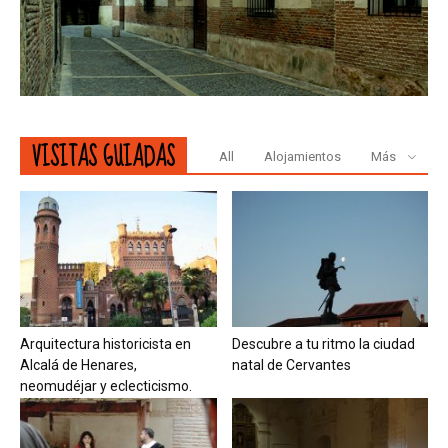
VISITAS GUIADAS
All
Alojamientos
Más
Arquitectura historicista en
Descubre a tu ritmo la ciudad
Alcalá de Henares,
natal de Cervantes
neomudéjar y eclecticismo.