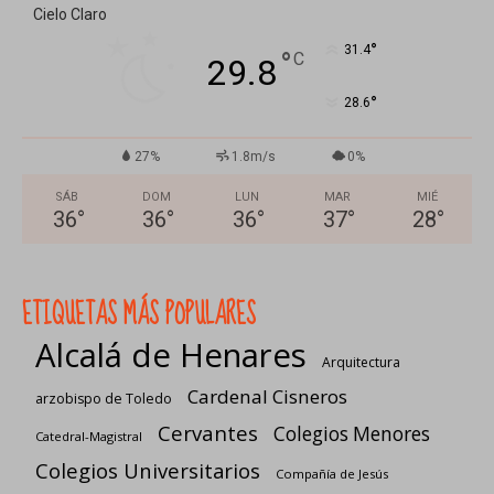
Cielo Claro
°
31.4
°
C
29.8
°
28.6
27%
1.8m/s
0%
SÁB
DOM
LUN
MAR
MIÉ
36
°
36
°
36
°
37
°
28
°
ETIQUETAS MÁS POPULARES
Alcalá de Henares
Arquitectura
Cardenal Cisneros
arzobispo de Toledo
Cervantes
Colegios Menores
Catedral-Magistral
Colegios Universitarios
Compañía de Jesús