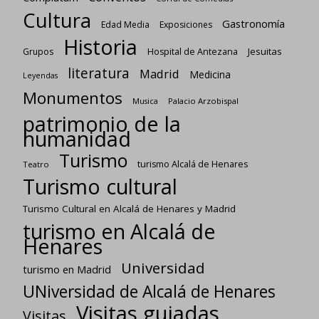
Cultura
Gastronomía
Edad Media
Exposiciones
Historia
Jesuitas
Grupos
Hospital de Antezana
literatura
Madrid
Medicina
Leyendas
Monumentos
Palacio Arzobispal
Musica
patrimonio de la
humanidad
Turismo
turismo Alcalá de Henares
Teatro
Turismo cultural
Turismo Cultural en Alcalá de Henares y Madrid
turismo en Alcalá de
Henares
Universidad
turismo en Madrid
UNiversidad de Alcalá de Henares
Visitas guiadas
Visitas