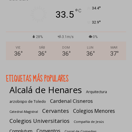
°
34.4
°
C
33.5
°
32.9
28%
3.1m/s
0%
VIE
SÁB
DOM
LUN
MAR
36
°
36
°
36
°
36
°
37
°
ETIQUETAS MÁS POPULARES
Alcalá de Henares
Arquitectura
Cardenal Cisneros
arzobispo de Toledo
Cervantes
Colegios Menores
Catedral-Magistral
Colegios Universitarios
Compañía de Jesús
Conventos
Complutum
Corral de Comedias