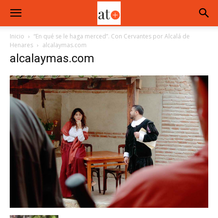
Inicio
“En qué se le haga merced”. Con Cervantes por Alcalá de
Henares
alcalaymas.com
alcalaymas.com