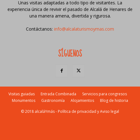
Unas visitas adaptadas a todo tipo de visitantes. La
experiencia única de revivir el pasado de Alcalá de Henares de
una manera amena, divertida y rigurosa.
Contáctanos:
info@alcalaturismoymas.com
SÍGUENOS
Visitas guiadas
Entrada Combinada
Servicios para congresos
Monumentos
Gastronomía
Alojamientos
Blog de historia
© 2018 alcaláYmás -
Política de privacidad y Aviso legal