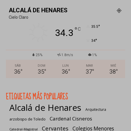
ALCALÁ DE HENARES
Cielo Claro
°
35.5
°
C
34.3
°
34
25%
1.8m/s
1%
SÁB
DOM
LUN
MAR
MIÉ
36
°
35
°
36
°
37
°
38
°
ETIQUETAS MÁS POPULARES
Alcalá de Henares
Arquitectura
Cardenal Cisneros
arzobispo de Toledo
Cervantes
Colegios Menores
Catedral-Magistral