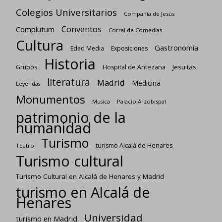
Colegios Universitarios
Compañía de Jesús
Conventos
Complutum
Corral de Comedias
Cultura
Gastronomía
Edad Media
Exposiciones
Historia
Jesuitas
Grupos
Hospital de Antezana
literatura
Madrid
Medicina
Leyendas
Monumentos
Palacio Arzobispal
Musica
patrimonio de la
humanidad
Turismo
turismo Alcalá de Henares
Teatro
Turismo cultural
Turismo Cultural en Alcalá de Henares y Madrid
turismo en Alcalá de
Henares
Universidad
turismo en Madrid