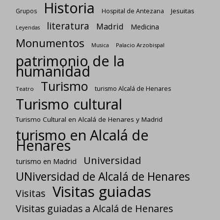
Historia
Jesuitas
Grupos
Hospital de Antezana
literatura
Madrid
Medicina
Leyendas
Monumentos
Palacio Arzobispal
Musica
patrimonio de la
humanidad
Turismo
turismo Alcalá de Henares
Teatro
Turismo cultural
Turismo Cultural en Alcalá de Henares y Madrid
turismo en Alcalá de
Henares
Universidad
turismo en Madrid
UNiversidad de Alcalá de Henares
Visitas guiadas
Visitas
Visitas guiadas a Alcalá de Henares