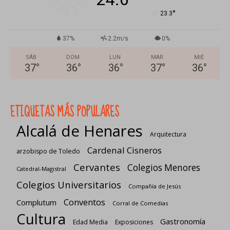
°
23.3
37%
2.2m/s
0%
SÁB
DOM
LUN
MAR
MIÉ
37
°
36
°
36
°
37
°
36
°
ETIQUETAS MÁS POPULARES
Alcalá de Henares
Arquitectura
Cardenal Cisneros
arzobispo de Toledo
Cervantes
Colegios Menores
Catedral-Magistral
Colegios Universitarios
Compañía de Jesús
Conventos
Complutum
Corral de Comedias
Cultura
Gastronomía
Edad Media
Exposiciones