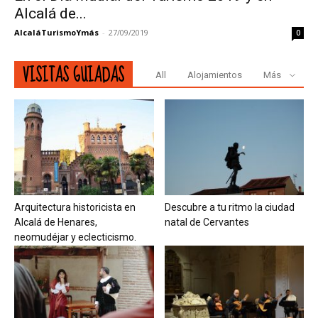
Alcalá de...
AlcaláTurismoYmás
-
27/09/2019
0
VISITAS GUIADAS
All
Alojamientos
Más
Arquitectura historicista en
Descubre a tu ritmo la ciudad
Alcalá de Henares,
natal de Cervantes
neomudéjar y eclecticismo.