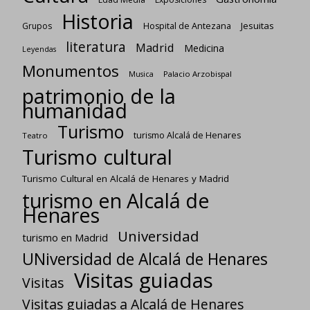
Historia
Jesuitas
Grupos
Hospital de Antezana
literatura
Madrid
Medicina
Leyendas
Monumentos
Palacio Arzobispal
Musica
patrimonio de la
humanidad
Turismo
turismo Alcalá de Henares
Teatro
Turismo cultural
Turismo Cultural en Alcalá de Henares y Madrid
turismo en Alcalá de
Henares
Universidad
turismo en Madrid
UNiversidad de Alcalá de Henares
Visitas guiadas
Visitas
Visitas guiadas a Alcalá de Henares