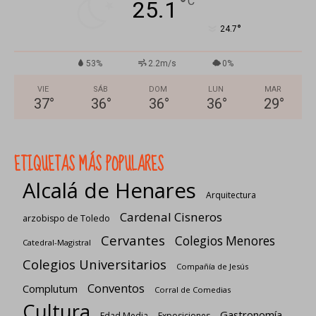
°
C
25.1
°
24.7
53%
2.2m/s
0%
VIE
SÁB
DOM
LUN
MAR
37
°
36
°
36
°
36
°
29
°
ETIQUETAS MÁS POPULARES
Alcalá de Henares
Arquitectura
Cardenal Cisneros
arzobispo de Toledo
Cervantes
Colegios Menores
Catedral-Magistral
Colegios Universitarios
Compañía de Jesús
Conventos
Complutum
Corral de Comedias
Cultura
Gastronomía
Edad Media
Exposiciones