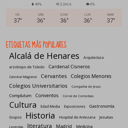
49%
2.2m/s
0%
VIE
SÁB
DOM
LUN
MAR
37
°
36
°
36
°
36
°
37
°
ETIQUETAS MÁS POPULARES
Alcalá de Henares
Arquitectura
Cardenal Cisneros
arzobispo de Toledo
Cervantes
Colegios Menores
Catedral-Magistral
Colegios Universitarios
Compañía de Jesús
Conventos
Complutum
Corral de Comedias
Cultura
Gastronomía
Edad Media
Exposiciones
Historia
Jesuitas
Grupos
Hospital de Antezana
literatura
Madrid
Medicina
Leyendas