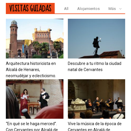
VISITAS GUIADAS
All
Alojamientos
Más
Arquitectura historicista en
Descubre a tu ritmo la ciudad
Alcalá de Henares,
natal de Cervantes
neomudéjar y eclecticismo.
“En qué se le haga merced”.
Vive la música de la época de
Con Cervantes por Alcalá de...
Cervantes en Alcalá de...