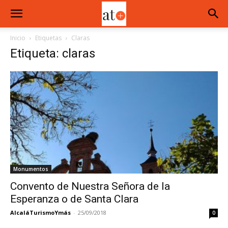
Inicio
Etiquetas
Claras
Etiqueta: claras
Monumentos
Convento de Nuestra Señora de la
Esperanza o de Santa Clara
AlcaláTurismoYmás
-
25/09/2018
0